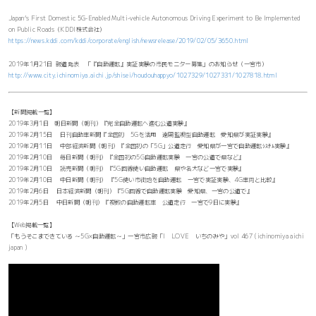
Japan’s First Domestic 5G-Enabled Multi-vehicle Autonomous Driving Experiment to Be Implemented
on Public Roads（KDDI株式会社）
https://news.kddi.com/kddi/corporate/english/newsrelease/2019/02/05/3650.html
2019年1月21日 報道発表 「『自動運転』実証実験の市民モニター募集」のお知らせ（一宮市）
http://www.city.ichinomiya.aichi.jp/shisei/houdouhappyo/1027329/1027331/1027818.html
【新聞掲載一覧】
2019年3月1日 朝日新聞（朝刊）『完全自動運転へ進む公道実験』
2019年2月15日 日刊自動車新聞『全国初 5Gを活用 遠隔監視型自動運転 愛知県が実証実験』
2019年2月11日 中部経済新聞（朝刊）『全国初の「5G」公道走行 愛知県が一宮で自動運転ｼｽﾃﾑ実験』
2019年2月10日 毎日新聞（朝刊）『全国初の5G自動運転実験 一宮の公道で県など』
2019年2月10日 読売新聞（朝刊）『5G回線使い自動運転 県や名大など一宮で実験』
2019年2月10日 中日新聞（朝刊） 『5G使い市街地を自動運転 一宮で実証実験、4G車両と比較』
2019年2月6日 日本経済新聞（朝刊）『5G回線で自動運転実験 愛知県、一宮の公道で』
2019年2月5日 中日新聞（朝刊）『複数の自動運転車 公道走行 一宮で9日に実験』
【Web掲載一覧】
「もうそこまできている ～5G×自動運転～」一宮市広報「I LOVE いちのみや」vol 467 (ichinomiya aichi
japan )