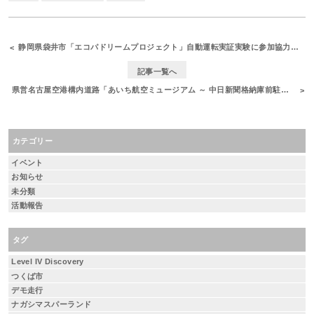
静岡県袋井市「エコパドリームプロジェクト」自動運転実証実験に参加協力いたしました
記事一覧へ
県営名古屋空港構内道路「あいち航空ミュージアム ～ 中日新聞格納庫前駐車場」自動走行実証実験
カテゴリー
イベント
お知らせ
未分類
活動報告
タグ
Level IV Discovery
つくば市
デモ走行
ナガシマスパーランド