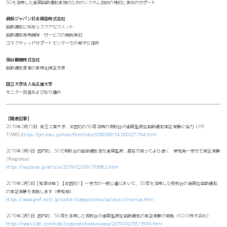
5Gを活用した遠隔自動運転実現のためのシステム設計の検討と実装のサポート
損保ジャパン日本興亜株式会社
自動運転に係るリスクアセスメント
自動運転専用保険・サービスの開発検討
コネクティッドサポートセンターでの見守り提供
岡谷鋼機株式会社
自動運転事業の実用化検証支援
国立大学法人名古屋大学
モニター調査および取り纏め
【関連記事】
2019年2月15日 埼玉工業大学、全国初の5G等活用の複数台の遠隔監視型自動運転実証実験に協力（PR
TIMRS)
https://prtimes.jp/main/html/rd/p/000000014.000021794.html
2019年2月9日 国内初、5Gで複数台の自動運転車を遠隔監視…遅延が減ってより速く 愛知県一宮市で実証実験
(Response)
https://response.jp/article/2019/02/09/318962.html
2019年2月5日［知事会見］【全国初!!】一宮市の一般公道において、5G等を活用した複数台の遠隔型自動運転
の実証実験を実施します（愛知県）
https://www.pref.aichi.jp/soshiki/sangyoshinko/autorun-itinomiya.html
2019年2月5日 国内初、5G等を活用した複数台の遠隔監視型自動運転の実証実験の実施（KDDI株式会社）
https://news.kddi.com/kddi/corporate/newsrelease/2019/02/05/3599.html