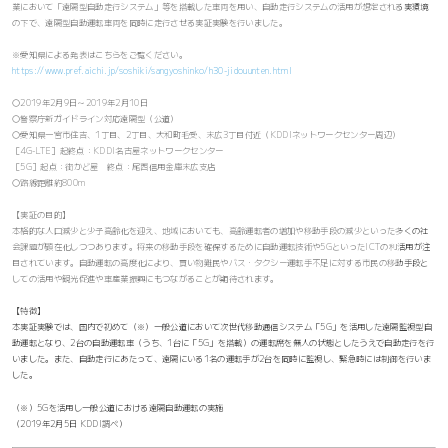
業において「遠隔型自動走行システム」等を搭載した車両を用い、自動走行システムの活用が想定される実環境
の下で、遠隔型自動運転車両を同時に走行させる実証実験を行いました。
※愛知県による発表はこちらをご覧ください。
https://www.pref.aichi.jp/soshiki/sangyoshinko/h30-jidouunten.html
〇2019年2月9日～2019年2月10日
〇警察庁新ガイドライン対応遠隔型（公道）
〇愛知県一宮市住吉、1丁目、2丁目、大和町毛受、末広3丁目付近（KDDIネットワークセンター周辺）
［4G-LTE］起終点：KDDI名古屋ネットワークセンター
［5G］起点：街かど屋 終点：尾西信用金庫末広支店
〇路線距離約800m
【実証の目的】
本格的な人口減少と少子高齢化を迎え、地域においても、高齢運転者の増加や移動手段の減少といった多くの社
会課題が顕在化しつつあります。将来の移動手段を確保するために自動運転技術や5GといったICTの利活用が注
目されています。自動運転の高度化により、買い物難民やバス・タクシー運転手不足に対する市民の移動手段と
しての活用や観光促進や車産業振興にもつながることが期待されます。
【特徴】
本実証実験では、国内で初めて（※）一般公道において次世代移動通信システム「5G」を活用した遠隔監視型自
動運転となり、2台の自動運転車（うち、1台に「5G」を搭載）の運転席を無人の状態としたうえで自動走行を行
いました。また、自動走行にあたって、遠隔にいる1名の運転手が2台を同時に監視し、緊急時には制御を行いま
した。
（※）5Gを活用し一般公道における遠隔自動運転の実施
（2019年2月5日 KDDI調べ）