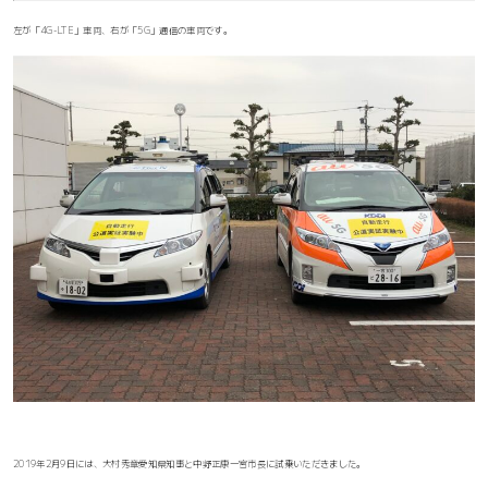
左が「4G-LTE」車両、右が「5G」通信の車両です。
2019年2月9日には、大村秀章愛知県知事と中野正康一宮市長に試乗いただきました。