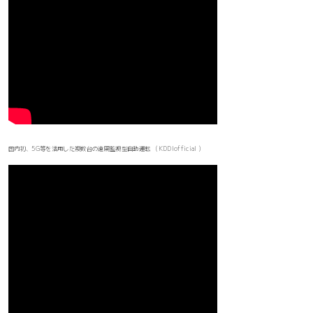
国内初、5G等を活用した複数台の遠隔監視型自動運転 (KDDIofficial )