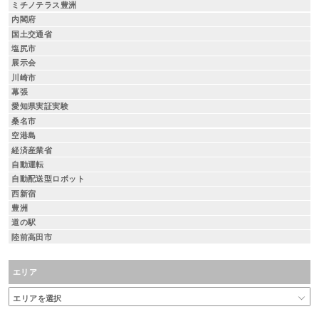
ミチノテラス豊洲
内閣府
国土交通省
塩尻市
展示会
川崎市
幕張
愛知県実証実験
桑名市
空港島
経済産業省
自動運転
自動配送型ロボット
西新宿
豊洲
道の駅
陸前高田市
エリア