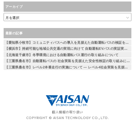
アーカイブ
最新の記事
【愛知県小牧市】コミュニティバスへの導入を見据えた自動運転バスの検証を実施
【横浜市】持続可能な地域公共交通の実現に向けて 自動運転EVバスの実証実験を実施 ～相鉄線二俣川駅から左近山団地間を運行～
【北海道千歳市】冬季環境における自動運転バス運行の取り組みについて
【三重県桑名市】自動運転バスの 社会実装を見据えた安全性検証の取り組みについて
【三重県桑名市】レベル2本番走行の実施について — レベル4社会実装を見据えた段階的な取り組み —
個人情報の取り扱い
COPYRIGHT © AISAN TECHNOLOGY CO., LTD.