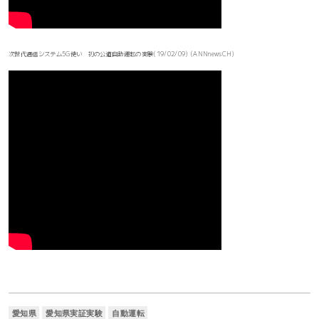
次世代通信システム5G使い 初の公道自動運転の実験(19/02/09) (ANNnewsCH)
愛知県
愛知県実証実験
自動運転