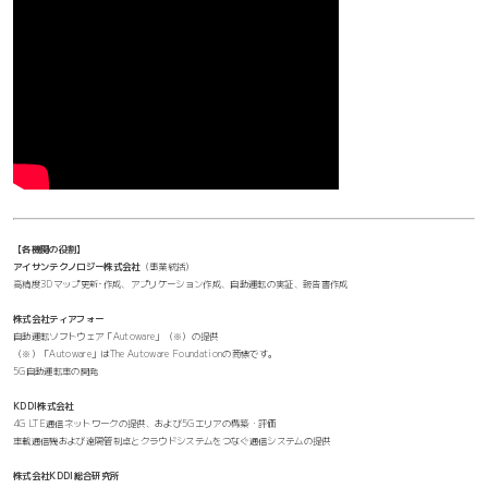
【各機関の役割】
アイサンテクノロジー株式会社
（事業統括）
高精度3Dマップ更新･作成、アプリケーション作成、自動運転の実証、報告書作成
株式会社ティアフォー
自動運転ソフトウェア「Autoware」（※）の提供
（※）「Autoware」はThe Autoware Foundationの商標です。
5G自動運転車の開発
KDDI株式会社
4G LTE通信ネットワークの提供、および5Gエリアの構築・評価
車載通信機および遠隔管制卓とクラウドシステムをつなぐ通信システムの提供
株式会社KDDI総合研究所