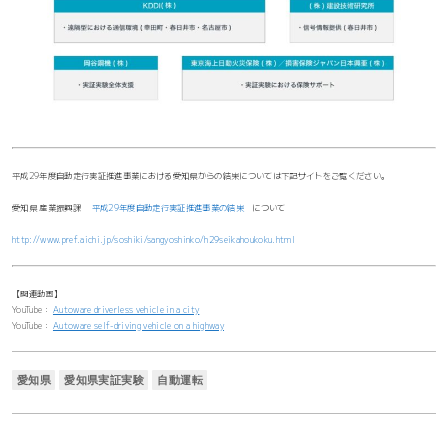
平成29年度自動走行実証推進事業における愛知県からの結果については下記サイトをご覧ください。
愛知県 産業振興課
平成29年度自動走行実証推進事業の結果
について
http://www.pref.aichi.jp/soshiki/sangyoshinko/h29seikahoukoku.html
【関連動画】
YouTube：
Autoware driverless vehicle in a city
YouTube：
Autoware self-driving vehicle on a highway
愛知県
愛知県実証実験
自動運転