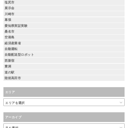
塩尻市
展示会
川崎市
幕張
愛知県実証実験
桑名市
空港島
経済産業省
自動運転
自動配送型ロボット
西新宿
豊洲
道の駅
陸前高田市
エリア
アーカイブ