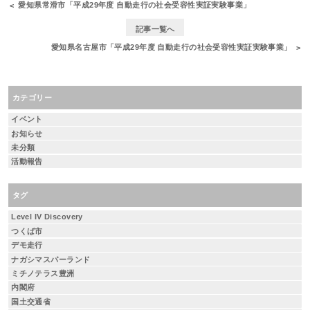
愛知県常滑市「平成29年度 自動走行の社会受容性実証実験事業」
記事一覧へ
愛知県名古屋市「平成29年度 自動走行の社会受容性実証実験事業」
カテゴリー
イベント
お知らせ
未分類
活動報告
タグ
Level IV Discovery
つくば市
デモ走行
ナガシマスパーランド
ミチノテラス豊洲
内閣府
国土交通省