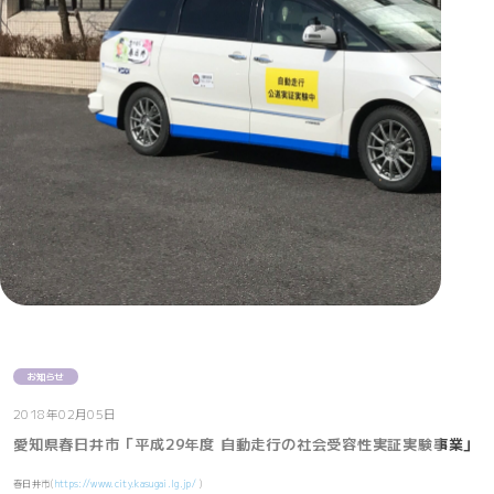
お知らせ
2018年02月05日
愛知県春日井市「平成29年度 自動走行の社会受容性実証実験事業」
春日井市(
https://www.city.kasugai.lg.jp/
)