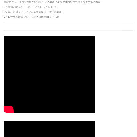
高蔵寺ニュータウンの新たな移動手段の確保による先進的なまちづくりモデルの構築
○2018年1月22日～26日、29日、2月4日～5日
○警察庁新ガイドライン対応遠隔型（一般公道実証）
○春日井市保健センター→新池公園区間（1キロ）