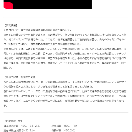
【実施結果】
２回目となる公道での遠隔型自動運転の実証実験を実施した。
出発地の保健センターを右折で出る際、交通量が多く、かつ歩道を通行する人も確認しなければならないことか
ら、そのタイミングが困難であった。このため、安全確保措置として警備員を配置し、出発のタイミングをライ
ダー認識だけではなく、保安要員の目視も入れて自動運転を実施した。
交差点においては、自動で信号認識を行い左折した。今回の実験では、従来のカメラによる信号認識に加え、信
号サイクルを自動運転システム側へ組み込み、相互補完する形で実施した。ライダーと三次元地図のマッチング
は必須で、今回の実証実験では午前中一時雪が降る場面があった。小粒の雪であれば障害物検知を行わず走行が
可能となるが、大粒の雪が降った場合、障害物としてとらえてしまう可能性があるため、雪の間は実験を一時中
断した。
【今後の課題・施策の方向性】
カメラによる信号色の検出だけでは、逆光時等に認識率が低下する可能性があり、今回の実験において信号サイ
クル情報を組み込んだことで、より正確性が高まることを確認することができた。
春日井市においては、ニュータウンの最適な交通分担の確立に向けて、地域の交通事業者を巻き込んだ形で検討
会を立ち上げ、研究を開始したところである。今回使用した乗用車に加え、名古屋大学が所有するカートや小型
モビリティなど、ニュータウン内の輸送ニーズに応じ、最適な移動サービスとしての活用の可能性が考えられ
る。
【新聞掲載一覧】
日本経済新聞（H30.1.24、2.6） 読売新聞（H30.1.18）
読売新聞地方版（H30.2.6） 毎日新聞（H30.2.6）