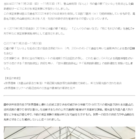
当社は2017年11月26日（日）～11月30日（木)、富山県南砺（なんと）市の道の駅「たいら」を拠点とした自
動運転サービスにおける実証実験に参加をいたしました。
この実証実験は国土交通省が2020年までの社会実装を目指して全国13箇所（※）で随時実施しているもので、高
齢化が進む中山間地域における人流・物流の移動手段を確保するのが狙いとなっています。
※（2019年3月29日追記）2018年には道の駅「明宝」・「どんぐりの里いなぶ」「楠こもれびの郷」を含む5ヶ
所が新たに実証実験実施場所として選定されました。
〇2017年11月26日～11月30日
〇道の駅「たいら」を起点に走行延長往復約16km (内、200mの4G-LTE通信を用いた遠隔操作による走行区間
を含む）
〇本実験では、事前に当社が規定ルートの高精度3次元地図を作製し、これを基にLiDARによる周囲検知を行い
ながら走行する「車両自律型」技術を用い、「部分運転自動化」や「高度自動運転」の自動運転を実施いたしま
した。
【実証の目的】
○世界遺産（五箇山合掌造り集落）や周辺観光施設等を自動運転で接続し、新たな観光客の流れを創出
○世界遺産エリアへの周辺地域の工芸品や農産物の販路を拡大
田中幹夫南砺市長が｢世界遺産と優れた伝統工芸である和紙があり年間70から80万人の観光客が訪れる五箇山で､
地域住民の豊かで幸せな暮らしを担保するための公共交通網の確保は大変重要な課題。観光客も外国人個人旅行
者など多様化が進む中で､今回の実証実験の実施は新たな可能性を示すもの。世界一の日本の技術力が中山間地を
発展させることを期待したい｣と述べられました。