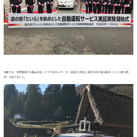
実験では、世界遺産の五箇山相倉（ごかやまあいのくら）合掌造り集落と周辺地域の観光施設（たいら郷土館
等）を結びました。