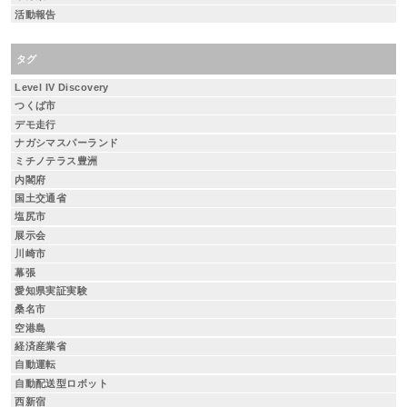
活動報告
タグ
Level IV Discovery
つくば市
デモ走行
ナガシマスパーランド
ミチノテラス豊洲
内閣府
国土交通省
塩尻市
展示会
川崎市
幕張
愛知県実証実験
桑名市
空港島
経済産業省
自動運転
自動配送型ロボット
西新宿