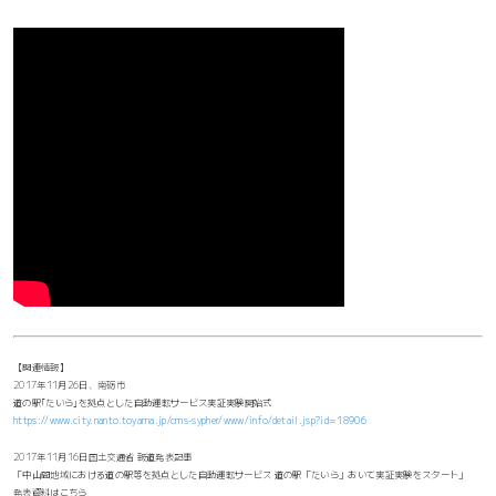
【関連情報】
2017年11月26日、南砺市
道の駅｢たいら｣を拠点とした自動運転サービス実証実験開始式
https://www.city.nanto.toyama.jp/cms-sypher/www/info/detail.jsp?id=18906
2017年11月16日国土交通省 報道発表記事
「中山間地域における道の駅等を拠点とした自動運転サービス 道の駅「たいら」おいて実証実験をスタート」
発表資料はこちら