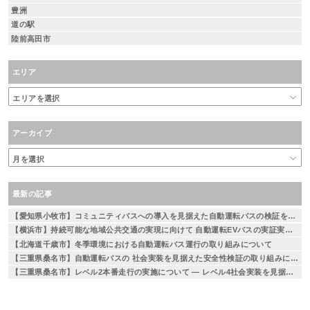
豊洲
道の駅
陸前高田市
エリア
アーカイブ
最新の記事
【愛知県小牧市】コミュニティバスへの導入を見据えた自動運転バスの検証を実施
【横浜市】持続可能な地域公共交通の実現に向けて 自動運転EVバスの実証実験を実施 ～相鉄線二俣川駅から左近山団地間を運行～
【北海道千歳市】冬季環境における自動運転バス運行の取り組みについて
【三重県桑名市】自動運転バスの 社会実装を見据えた安全性検証の取り組みについて
【三重県桑名市】レベル2本番走行の実施について — レベル4社会実装を見据えた段階的な取り組み —