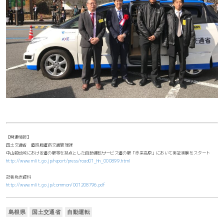
【関連情報】
国土交通省 道路局道路交通管理課
中山間地域における道の駅等を拠点とした自動運転サービス道の駅「赤来高原」において実証実験をスタート
http://www.mlit.go.jp/report/press/road01_hh_000899.html
記者発表資料
http://www.mlit.go.jp/common/001208796.pdf
島根県
国土交通省
自動運転