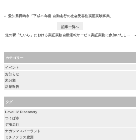
愛知県岡崎市「平成29年度 自動走行の社会受容性実証実験事業」
記事一覧へ
道の駅「たいら」における実証実験自動運転サービス実証実験に参加いたしました
カテゴリー
イベント
お知らせ
未分類
活動報告
タグ
Level IV Discovery
つくば市
デモ走行
ナガシマスパーランド
ミチノテラス豊洲