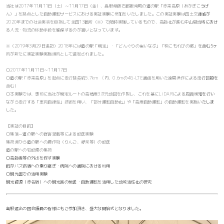
当社は2017年11月11日（土）～11月17日（金）、島根県飯石郡飯南町の道の駅「赤来高原（あかぎこうげ
ん）」を拠点とした自動運転サービスにおける実証実験に参加をいたしました。この実証実験は国土交通省が
2020年までの社会実装を目指して全国13箇所（※）で随時実施しているもので、高齢化が進む中山間地域におけ
る人流・物流の移動手段を確保するのが狙いとなっています。
※（2019年3月29日追記）2018年には道の駅「明宝」・「どんぐりの里いなぶ」「楠こもれびの郷」を含む5ヶ
所が新たに実証実験実施場所として選定されました。
〇2017年11月11日～11月17日
〇道の駅「赤来高原」を起点に走行延長約5.7km (内、0.6mの4G-LTE通信を用いた遠隔操作による走行区間を
含む）
〇本実験では、事前に当社が規定ルートの高精度3次元地図を作製し、これを基にLiDARによる周囲検知を行い
ながら走行する「車両自律型」技術を用い、「部分運転自動化」や「高度自動運転」の自動運転を実施いたしま
した。
【実証の目的】
〇集落⇔道の駅への貨客混載等による配送実験
集荷場から道の駅への農作物（りんご、野菜等）の配送
道の駅への宅配便の集荷
〇高齢者等の外出を促す実験
既存バス路線への乗り継ぎ・病院への通院における利用
〇観光面での活用実験
観光資源（赤名宿）への観光客の輸送・自動運転を活用した地域活性化の研究
島根選出の国会議員の皆様にもご参加頂き、盛大な開始式となりました。