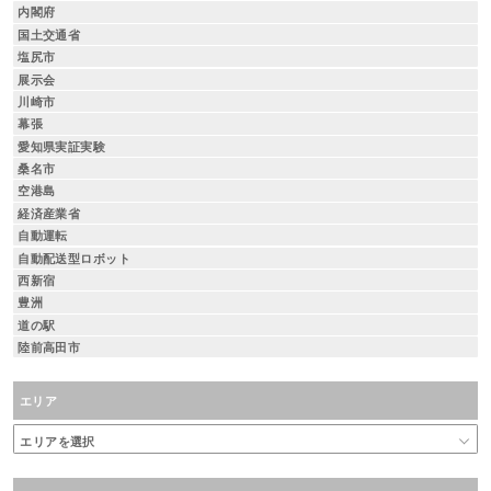
内閣府
国土交通省
塩尻市
展示会
川崎市
幕張
愛知県実証実験
桑名市
空港島
経済産業省
自動運転
自動配送型ロボット
西新宿
豊洲
道の駅
陸前高田市
エリア