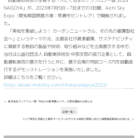
NAGOYA」が、2023年7月5日～7日までの3日間、Aichi Sky
Expo（愛知県国際展示場：常滑市セントレア）で開催されまし
た。
「英知を集結しよう！ カーボンニュートラル、その先の循環型社
会へ」というテーマの元、出展各社が資源循環、サステナビリティ
に貢献する独自の製品や技術、取り組みなどを企画展示する中で、
当社は公益社団法人 自動車技術会 中部支部の協力企業として、自
動運転車両の展示を行うと共に、展示会場の特設コース内を自動走
行するデモンストレーションを実施いたしました。
詳細はこちらをご覧ください。
https://aisan-mobility.com/hitokurunagoya2023/
株式会社ティアフォー製「5Mpixの新車載カメラ」の受注開始のお知らせ
記事一覧へ
リニア時代を見据えた都市サービスへのデジタル技術の実装に向けた連携協定締結のお知らせ