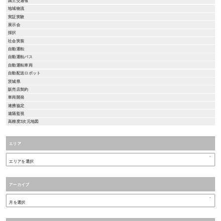
国土交通省
地域物流
実証実験
展示会
採択
社会実装
自動運転
自動運転バス
自動運転車両
自動配送ロボット
茨城県
販売店契約
車両開発
連携協定
遠隔監視
高精度3次元地図
エリア
アーカイブ