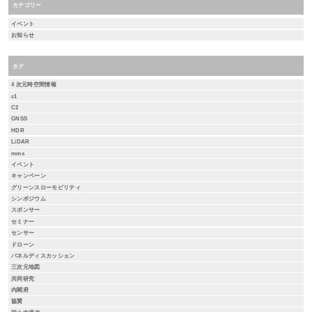
カテゴリー
イベント
お知らせ
タグ
4 次元時空間情報
c1
C2
GNSS
HDR
LiDAR
mms
イベント
キャンペーン
グリーンスローモビリティ
シンポジウム
スポンサー
セミナー
センサー
ドローン
パネルディスカッション
三次元地図
共同研究
内閣府
協賛