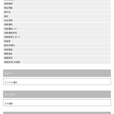
地域物流
実証実験
展示会
採択
社会実装
自動運転
自動運転バス
自動運転車両
自動配送ロボット
茨城県
販売店契約
車両開発
連携協定
遠隔監視
高精度3次元地図
エリア
アーカイブ