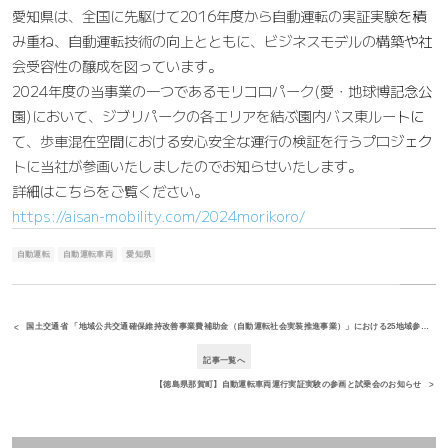
愛知県は、全国に先駆けて2016年度から自動運転の実証実験を積
み重ね、自動運転技術の向上とともに、ビジネスモデルの構築や社
会受容性の醸成を図っています。
2024年度の当事業の一つであるモリコロパーク(愛・地球博記念公
園)において、ジブリパークの各エリアを結ぶ園内バス東ルートに
て、歩車混在空間における安心安全な運行の検証を行うプロジェク
トに当社が参画いたしましたのでお知らせいたします。
詳細はこちらをご覧ください。
https://aisan-mobility.com/2024morikoro/
自動運転
自動運転車両
愛知県
国土交通省 「地域公共交通確保維持改善事業費補助金（自動運転社会実装推進事業）」における25地域参画のお知らせ ～自動運転レベル４の実現と持続可能性な移動サービスに向けて～
記事一覧へ
【徳島県那賀町】自動運転車両運行実証実験の参画と試乗会のお知らせ