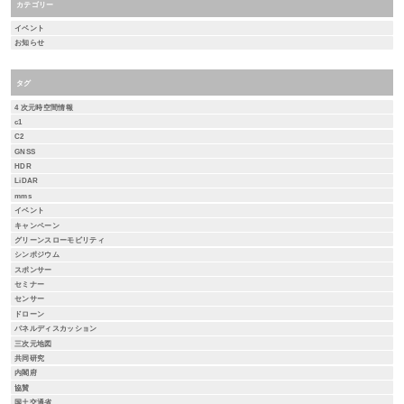
カテゴリー
イベント
お知らせ
タグ
4 次元時空間情報
c1
C2
GNSS
HDR
LiDAR
mms
イベント
キャンペーン
グリーンスローモビリティ
シンポジウム
スポンサー
セミナー
センサー
ドローン
パネルディスカッション
三次元地図
共同研究
内閣府
協賛
国土交通省