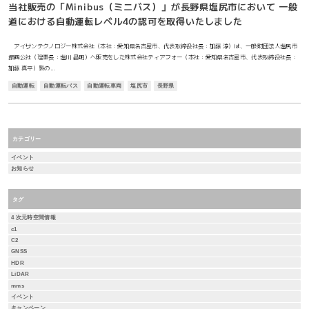
当社販売の「Minibus（ミニバス）」が長野県塩尻市において 一般
道における自動運転レベル4の認可を取得いたしました
アイサンテクノロジー株式会社（本社：愛知県名古屋市、代表取締役社長：加藤 淳）は、一般財団法人塩尻市
振興公社（理事長：塩川 昌明）へ販売をした株式会社ティアフォー（本社：愛知県名古屋市、代表取締役社長：
加藤 真平）製の…
自動運転
自動運転バス
自動運転車両
塩尻市
長野県
カテゴリー
イベント
お知らせ
タグ
4 次元時空間情報
c1
C2
GNSS
HDR
LiDAR
mms
イベント
キャンペーン