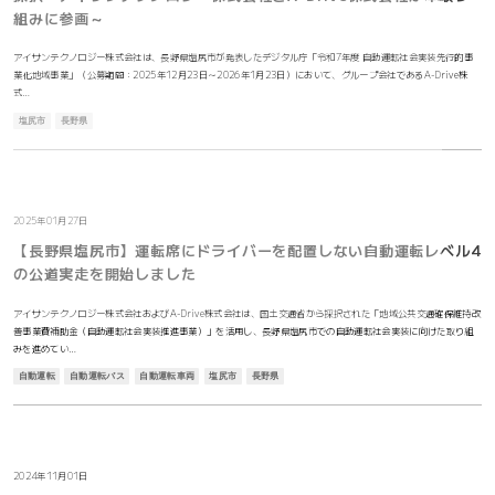
組みに参画～
アイサンテクノロジー株式会社は、長野県塩尻市が発表したデジタル庁「令和7年度 自動運転社会実装先行的事
業化地域事業」（公募期間：2025年12月23日～2026年1月23日）において、グループ会社であるA-Drive株
式…
塩尻市
長野県
お知らせ
2025年01月27日
【長野県塩尻市】運転席にドライバーを配置しない自動運転レベル4
の公道実走を開始しました
アイサンテクノロジー株式会社およびA-Drive株式会社は、国土交通省から採択された「地域公共交通確保維持改
善事業費補助金（自動運転社会実装推進事業）」を活用し、長野県塩尻市での自動運転社会実装に向けた取り組
みを進めてい…
自動運転
自動運転バス
自動運転車両
塩尻市
長野県
お知らせ
2024年11月01日