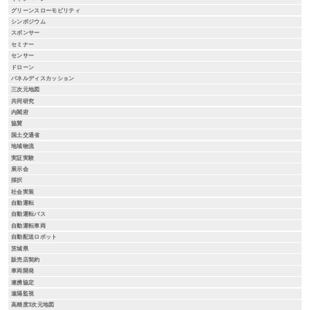
グリーンスローモビリティ
シンポジウム
スポンサー
セミナー
センサー
ドローン
パネルディスカッション
三次元地図
共同研究
内閣府
協賛
国土交通省
地域物流
実証実験
展示会
採択
社会実装
自動運転
自動運転バス
自動運転車両
自動配送ロボット
茨城県
販売店契約
車両開発
連携協定
遠隔監視
高精度3次元地図