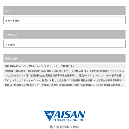
エリア
アーカイブ
最新の記事
自動運転AIチャレンジ2026 シルバースポンサーとして協賛します
7月23日・24日開催「第7回 地域×Tech 東北」に出展します ～自治体DXを支える3次元空間情報プラットフォーム「DEXIO™」をご紹介～
つくば市がデジタル庁「自動運転社会実装先行的事業化地域事業」に選定 ― アイサンテクノロジー株式会社とA-Drive株式会社が本取り組みに参画 ―
アイサンテクノロジーとA-Drive、都営バス初となる大型バス自動運転運行を支援 ～小池百合子東京都知事が試乗、自動運転社会の実現に向けた取り組み～
総務省「地域社会DX推進パッケージ事業」に採択 京都府精華町における自動運転レベル4の取り組みに参画 ― 通信とAIを活用した遠隔監視による安全性・経済性の検証を実施 ―
個人情報の取り扱い