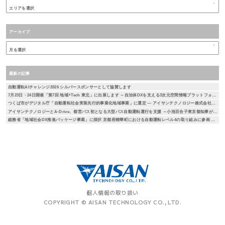
アーカイブ
最新の記事
自動運転AIチャレンジ2026 シルバースポンサーとして協賛します
7月23日・24日開催「第7回 地域×Tech 東北」に出展します ～自治体DXを支える3次元空間情報プラットフォーム「DEXIO™」をご紹介～
つくば市がデジタル庁「自動運転社会実装先行的事業化地域事業」に選定 ― アイサンテクノロジー株式会社とA-Drive株式会社が本取り組みに参画 ―
アイサンテクノロジーとA-Drive、都営バス初となる大型バス自動運転運行を支援 ～小池百合子東京都知事が試乗、自動運転社会の実現に向けた取り組み～
総務省「地域社会DX推進パッケージ事業」に採択 京都府精華町における自動運転レベル4の取り組みに参画 ― 通信とAIを活用した遠隔監視による安全性・経済性の検証を実施 ―
個人情報の取り扱い
COPYRIGHT © AISAN TECHNOLOGY CO., LTD.