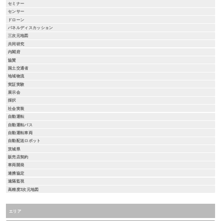
セミナー
センサー
ドローン
パネルディスカッション
三次元地図
共同研究
内閣府
協賛
国土交通省
地域物流
実証実験
展示会
採択
社会実装
自動運転
自動運転バス
自動運転車両
自動配送ロボット
茨城県
販売店契約
車両開発
連携協定
遠隔監視
高精度3次元地図
エリア