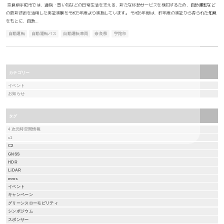
奈良県宇陀市では、通院・買い物などの日常生活を支える、新たな移動サービスを検討するため、自動運転など
の最新技術を活用した実証実験を令和5年度より実施しています。 令和6年度は、昨年度の実証から得られた知見
をもとに、自動…
自動運転
自動運転バス
自動運転車両
奈良県
宇陀市
カテゴリー
イベント
お知らせ
タグ
4 次元時空間情報
c1
C2
GNSS
HDR
LiDAR
mms
イベント
キャンペーン
グリーンスローモビリティ
シンポジウム
スポンサー