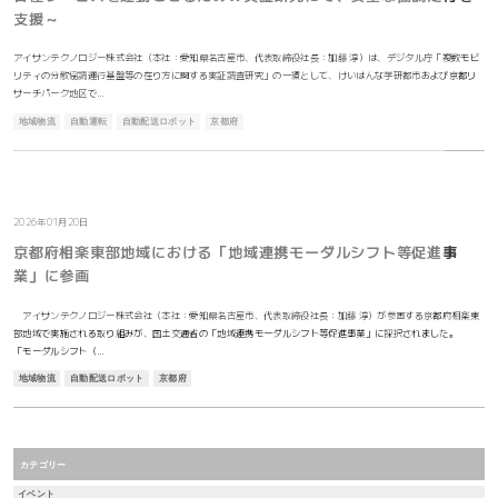
支援～
アイサンテクノロジー株式会社（本社：愛知県名古屋市、代表取締役社長：加藤 淳）は、デジタル庁「複数モビ
リティの分散協調運行基盤等の在り方に関する実証調査研究」の一環として、けいはんな学研都市および京都リ
サーチパーク地区で…
地域物流
自動運転
自動配送ロボット
京都府
お知らせ
2026年01月20日
京都府相楽東部地域における「地域連携モーダルシフト等促進事
業」に参画
アイサンテクノロジー株式会社（本社：愛知県名古屋市、代表取締役社長：加藤 淳）が参画する京都府相楽東
部地域で実施される取り組みが、国土交通省の「地域連携モーダルシフト等促進事業」に採択されました。
「モーダルシフト（…
地域物流
自動配送ロボット
京都府
カテゴリー
イベント