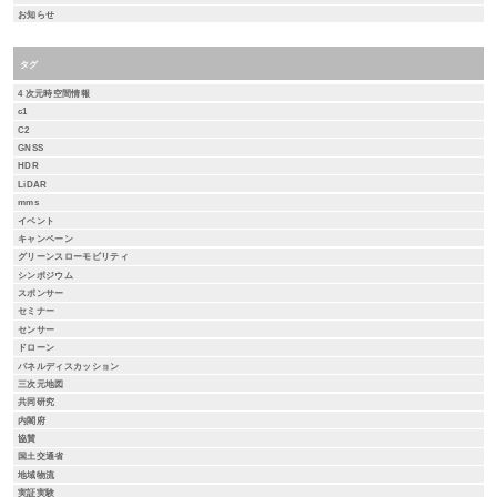
お知らせ
タグ
4 次元時空間情報
c1
C2
GNSS
HDR
LiDAR
mms
イベント
キャンペーン
グリーンスローモビリティ
シンポジウム
スポンサー
セミナー
センサー
ドローン
パネルディスカッション
三次元地図
共同研究
内閣府
協賛
国土交通省
地域物流
実証実験