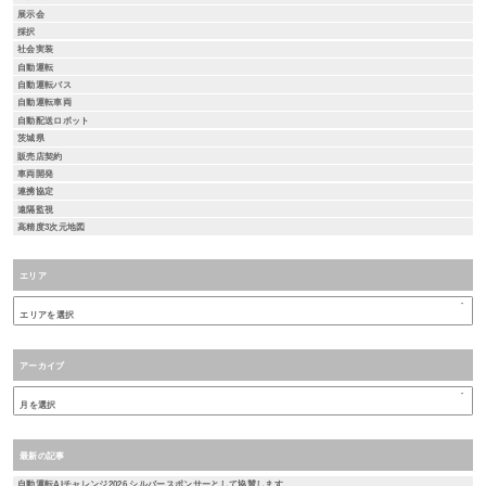
展示会
採択
社会実装
自動運転
自動運転バス
自動運転車両
自動配送ロボット
茨城県
販売店契約
車両開発
連携協定
遠隔監視
高精度3次元地図
エリア
アーカイブ
最新の記事
自動運転AIチャレンジ2026 シルバースポンサーとして協賛します