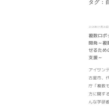
タグ :
お知らせ
2026年01月26日
複数ロボ
開発～複
せるため
支援～
アイサン
古屋市、
庁「複数
方に関す
んな学研