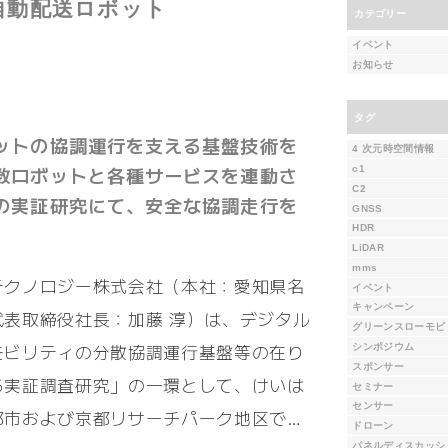
 自動配送ロボット
カテゴリー
イベント
お知らせ
タグ
ットの協調運行を支える基盤技術を
4 次元時空間情報
数ロボットと各種サービスを連動さ
c1
C2
の実証研究にて、安全な協調走行を
GNSS
HDR
LiDAR
mms
テクノロジー株式会社（本社：愛知県名
イベント
キャンペーン
代表取締役社長：加藤 淳）は、デジタル
グリーンスローモビ
モビリティの分散協調運行基盤等の在り
シンポジウム
スポンサー
る実証調査研究」の一環として、けいは
セミナー
センサー
都市および京都リサーチパーク地区で…
ドローン
パネルディスカッシ