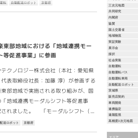
運転
自動配送ロボット
京都府
三次元地図
共同研究
内閣府
協賛
国土交通省
地域物流
実証実験
楽東部地域における「地域連携モー
展示会
ト等促進事業」に参画
採択
社会実装
自動運転
テクノロジー株式会社（本社：愛知県
自動運転バス
自動運転車両
、代表取締役社長：加藤 淳）が参画する
自動配送ロボット
楽東部地域で実施される取り組みが、国
茨城県
販売店契約
の「地域連携モーダルシフト等促進事
車両開発
連携協定
択されました。 「モーダルシフト（…
遠隔監視
高精度3次元地図
配送ロボット
京都府
エリア