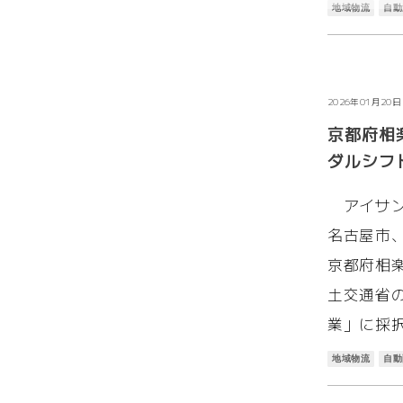
地域物流
自動
お知らせ
2026年01月20日
京都府相
ダルシフ
アイサン
名古屋市
京都府相
土交通省
業」に採
地域物流
自動