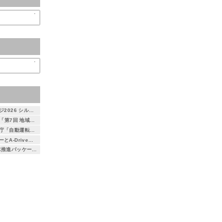
自動運転AIチャレンジ2026 シルバースポンサーとして協賛します
7月23日・24日開催「第7回 地域×Tech 東北」に出展します ～自治体DXを支える3次元空間情報プラットフォーム「DEXIO™」をご紹介～
つくば市がデジタル庁「自動運転社会実装先行的事業化地域事業」に選定 ― アイサンテクノロジー株式会社とA-Drive株式会社が本取り組みに参画 ―
アイサンテクノロジーとA-Drive、都営バス初となる大型バス自動運転運行を支援 ～小池百合子東京都知事が試乗、自動運転社会の実現に向けた取り組み～
総務省「地域社会DX推進パッケージ事業」に採択 京都府精華町における自動運転レベル4の取り組みに参画 ― 通信とAIを活用した遠隔監視による安全性・経済性の検証を実施 ―