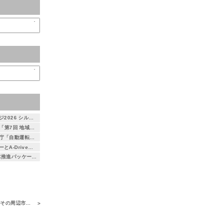
自動運転AIチャレンジ2026 シルバースポンサーとして協賛します
7月23日・24日開催「第7回 地域×Tech 東北」に出展します ～自治体DXを支える3次元空間情報プラットフォーム「DEXIO™」をご紹介～
つくば市がデジタル庁「自動運転社会実装先行的事業化地域事業」に選定 ― アイサンテクノロジー株式会社とA-Drive株式会社が本取り組みに参画 ―
アイサンテクノロジーとA-Drive、都営バス初となる大型バス自動運転運行を支援 ～小池百合子東京都知事が試乗、自動運転社会の実現に向けた取り組み～
総務省「地域社会DX推進パッケージ事業」に採択 京都府精華町における自動運転レベル4の取り組みに参画 ― 通信とAIを活用した遠隔監視による安全性・経済性の検証を実施 ―
転サービスの運行開始