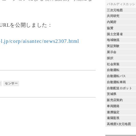
パネルディスカッシ
。
三次元地図
共同研究
内閣府
URL
を公開しました：
協賛
国土交通省
s-l.jp/corp/aisantec/news2307.html
地域物流
実証実験
展示会
採択
社会実装
自動運転
自動運転バス
自動運転車両
R
センサー
自動配送ロボット
茨城県
販売店契約
車両開発
連携協定
遠隔監視
高精度3次元地図