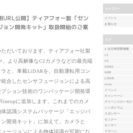
カテゴリー
用URL公開】ティアフォー製「セン
イベント
お知らせ
ジョン開発キット」取扱開始のご案
タグ
4 次元時空間情報
いただいております、ティアフォー社製
c1
や、より高解像な
C2
カメラなどの最先端
C2
GNSS
メラと、車載
LiDAR
を、自動運転用コン
HDR
LiDAR
で統合したセンサフュージョンによる高
mms
イベント
セプション技術のワンパッケージ開発環
キャンペーン
が
lineup
に追加します。これまでのカメ
グリーンスローモビ
シンポジウム
物体認識システムパッケージ「エッジパ
スポンサー
セミナー
ョン開発キット」に加えて、カメラと
センサー
フュージョンによる物体認識が可能にな
ドローン