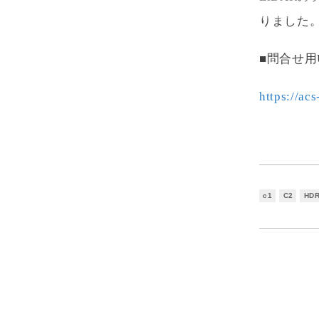
りました
■問合せ用
https://ac
c1
C2
HD