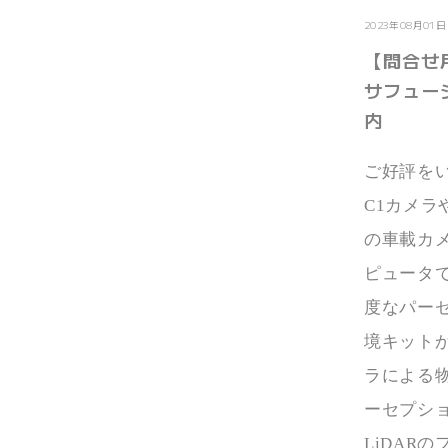
2023年08月01日
【問合せ
サフュー
内
ご好評を
C1
カメラ
の車載カ
ピュータ
度なパー
境キット
ラによる
ーセプシ
LiDAR
の