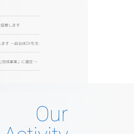
て協賛します
出展します ～自治体DXを支える3次元空間情報プラットフォーム「DEXIO™」を
域事業」に選定 ― アイサンテクノロジー株式会社とA-Drive株式会社が本