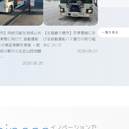
浜市】持続可能な地域公共
【北海道千歳市】冬季環境にお
一覧を見る
実現に向けて 自動運転
ける自動運転バス運行の取り組
スの実証実験を実施 ～相
みについて
二俣川駅から左近山団地間
2026.06.01
行～
2026.06.26
イノベーションで