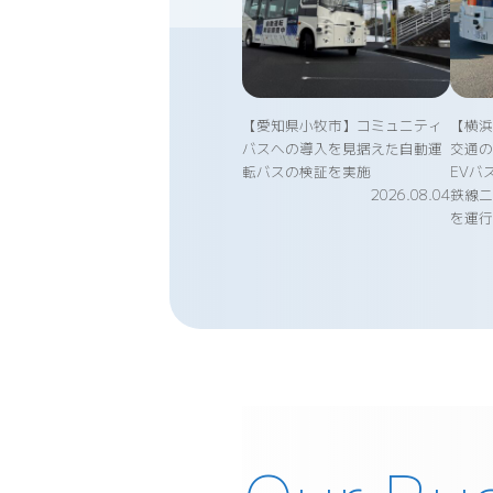
【愛知県小牧市】コミュニティ
【横
バスへの導入を見据えた自動運
交通の
転バスの検証を実施
EVバ
2026.08.04
鉄線
を運