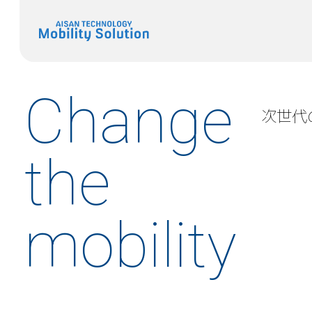
Change
次世代
the
mobility