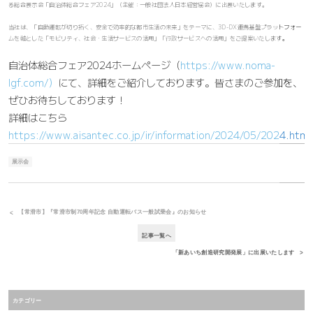
る総合展示会「自治体総合フェア2024」（主催：一般社団法人日本経営協会）に出展いたします。
当社は、「自動運転が切り拓く、安全で効率的な都市生活の未来」をテーマに、3D-DX連携基盤プラットフォー
ムを軸とした「モビリティ、社会・生活サービスの活用」「行政サービスへの活用」をご提案いたします。
自治体総合フェア2024ホームページ（
https://www.noma-
lgf.com/）
にて、詳細をご紹介しております。皆さまのご参加を、
ぜひお待ちしております！
詳細はこちら
https://www.aisantec.co.jp/ir/information/2024/05/2024.html
展示会
【常滑市】『常滑市制70周年記念 自動運転バス一般試乗会』のお知らせ
記事一覧へ
「新あいち創造研究開発展」に出展いたします
カテゴリー