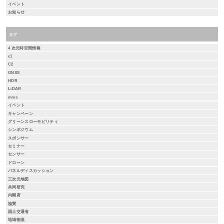
イベント
お知らせ
タグ
4 次元時空間情報
c1
C2
GNSS
HDR
LiDAR
mms
イベント
キャンペーン
グリーンスローモビリティ
シンポジウム
スポンサー
セミナー
センサー
ドローン
パネルディスカッション
三次元地図
共同研究
内閣府
協賛
国土交通省
地域物流