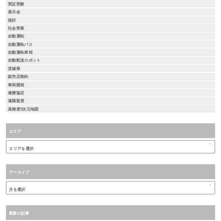
実証実験
展示会
採択
社会実装
自動運転
自動運転バス
自動運転車両
自動配送ロボット
茨城県
販売店契約
車両開発
連携協定
遠隔監視
高精度3次元地図
エリア
アーカイブ
最新の記事