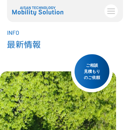
INFO
最新情報
ご相談
見積もり
のご依頼