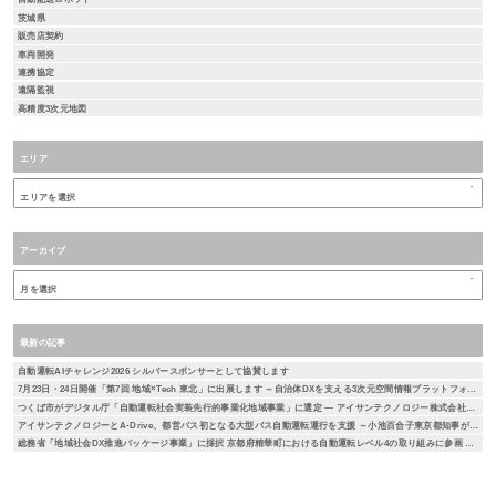
茨城県
販売店契約
車両開発
連携協定
遠隔監視
高精度3次元地図
エリア
アーカイブ
最新の記事
自動運転AIチャレンジ2026 シルバースポンサーとして協賛します
7月23日・24日開催「第7回 地域×Tech 東北」に出展します ～自治体DXを支える3次元空間情報プラットフォーム「DEXIO™」をご紹介～
つくば市がデジタル庁「自動運転社会実装先行的事業化地域事業」に選定 ― アイサンテクノロジー株式会社とA-Drive株式会社が本取り組みに参画 ―
アイサンテクノロジーとA-Drive、都営バス初となる大型バス自動運転運行を支援 ～小池百合子東京都知事が試乗、自動運転社会の実現に向けた取り組み～
総務省「地域社会DX推進パッケージ事業」に採択 京都府精華町における自動運転レベル4の取り組みに参画 ― 通信とAIを活用した遠隔監視による安全性・経済性の検証を実施 ―