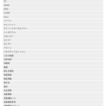
C2
GNSS
HDR
LiDAR
mms
イベント
キャンペーン
グリーンスローモビリティ
シンポジウム
スポンサー
セミナー
センサー
ドローン
パネルディスカッション
三次元地図
共同研究
内閣府
協賛
国土交通省
地域物流
実証実験
展示会
採択
社会実装
自動運転
自動運転バス
自動運転車両
自動配送ロボット