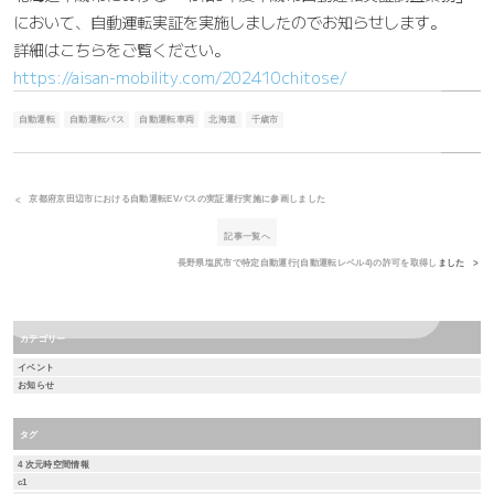
において、自動運転実証を実施しましたのでお知らせします。
詳細はこちらをご覧ください。
https://aisan-mobility.com/202410chitose/
自動運転
自動運転バス
自動運転車両
北海道
千歳市
京都府京田辺市における自動運転EVバスの実証運行実施に参画しました
記事一覧へ
長野県塩尻市で特定自動運行(自動運転レベル4)の許可を取得しました
カテゴリー
イベント
お知らせ
タグ
4 次元時空間情報
c1