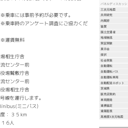
パネルディスカッシ
三次元地図
には事前予約が必要です。
共同研究
内閣府
時のアンケート調査にご協力くだ
協賛
国土交通省
地域物流
賃無料
実証実験
：
展示会
場相生庁舎
採択
社会実装
流センター前
自動運転
役場鷲敷庁舎
自動運転バス
自動運転車両
流センター前
自動配送ロボット
役場相生庁舎
茨城県
販売店契約
5号線を運行します。
車両開発
inibus(ミニバス）
連携協定
遠隔監視
： 3 5 km
高精度3次元地図
1 6人