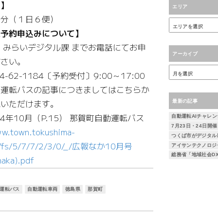
間】
エリア
０分（１日６便）
乗予約申込みについて】
 みらいデジタル課 までお電話にてお申
アーカイブ
ださい。
4-62-1184〔予約受付〕9:00～17:00
動運転バスの記事につきましてはこちらか
認いただけます。
最新の記事
24年10月（P.15） 那賀町自動運転バス
ww.town.tokushima-
jp/fs/5/7/7/2/3/0/_/広報なか10月号
aka).pdf
運転バス
自動運転車両
徳島県
那賀町