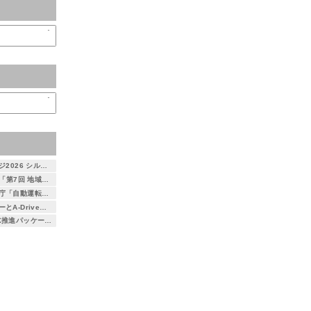
自動運転AIチャレンジ2026 シルバースポンサーとして協賛します
7月23日・24日開催「第7回 地域×Tech 東北」に出展します ～自治体DXを支える3次元空間情報プラットフォーム「DEXIO™」をご紹介～
つくば市がデジタル庁「自動運転社会実装先行的事業化地域事業」に選定 ― アイサンテクノロジー株式会社とA-Drive株式会社が本取り組みに参画 ―
アイサンテクノロジーとA-Drive、都営バス初となる大型バス自動運転運行を支援 ～小池百合子東京都知事が試乗、自動運転社会の実現に向けた取り組み～
総務省「地域社会DX推進パッケージ事業」に採択 京都府精華町における自動運転レベル4の取り組みに参画 ― 通信とAIを活用した遠隔監視による安全性・経済性の検証を実施 ―