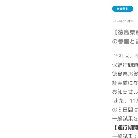
お知らせ
2024年11月18日
【徳島県
の参画と
当社は、
保維持問
徳島県那
証実験に
お知らせ
また、11
の３日間
一般試乗
【運行期
一般試乗：