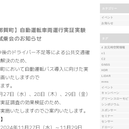
カテゴリー
イベント
お知らせ
那賀町】自動運転車両運行実証実験
試乗会のお知らせ
タグ
4 次元時空間情報
今後のドライバー不足等による公共交通確
c1
題解決のため、
C2
GNSS
賀町において自動運転バス導入に向けた実
HDR
参画いたしますので
LiDAR
mms
します。
イベント
月27日（水）、28日（木）、29日（金）
キャンペーン
グリーンスローモビ
は実証調査の効果検証のため、
シンポジウム
を実施いたしますのでご案内いたします。
スポンサー
セミナー
間】
センサー
2024年11月27日（水）～11月29日
ドローン