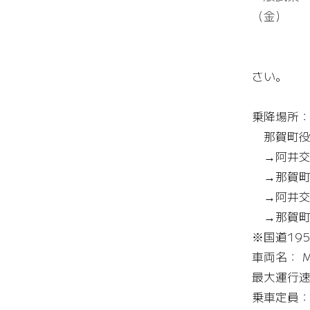
（金）
※乗車
※乗車
さい。
※運
乗降場所
那賀町役
→阿井交
→那賀町
→阿井交
→那賀町
※国道19
車両名： M
最大運行速度
乗車定員： 