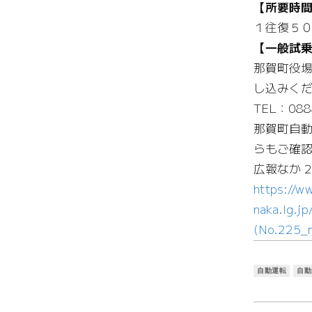
【所要時
１往復５
【一般試
那賀町役場
し込みく
TEL：088
那賀町自
らもご確
広報なか 
https://w
naka.lg.
(No.225_n
自動運転
自動