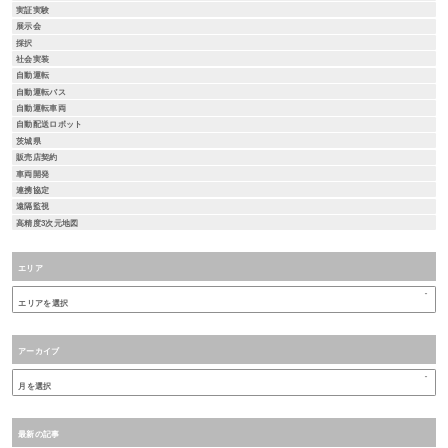
実証実験
展示会
採択
社会実装
自動運転
自動運転バス
自動運転車両
自動配送ロボット
茨城県
販売店契約
車両開発
連携協定
遠隔監視
高精度3次元地図
エリア
アーカイブ
最新の記事