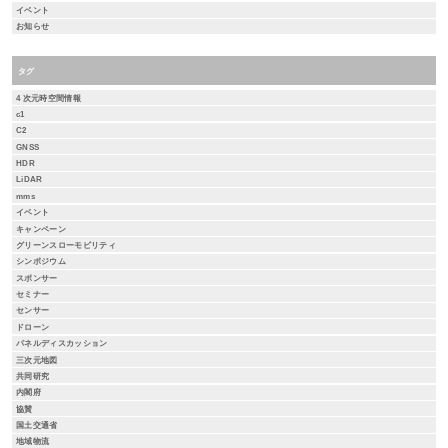
イベント
お知らせ
タグ
4 次元時空間情報
c1
C2
GNSS
HDR
LiDAR
mms
イベント
キャンペーン
グリーンスローモビリティ
シンポジウム
スポンサー
セミナー
センサー
ドローン
パネルディスカッション
三次元地図
共同研究
内閣府
協賛
国土交通省
地域物流