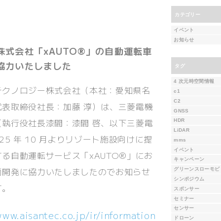
カテゴリー
イベント
お知らせ
株式会社「xAUTO®」の自動運転車
協力いたしました
タグ
4 次元時空間情報
テクノロジー株式会社（本社：愛知県名
c1
C2
代表取締役社長：加藤 淳）は、三菱電機
GNSS
（執行役社長漆間：漆間 啓、以下三菱電
HDR
LiDAR
025 年 10 月よりリゾート施設向けに提
mms
イベント
る自動運転サービス「xAUTO®」にお
キャンペーン
両開発に協力いたしましたのでお知らせ
グリーンスローモビ
シンポジウム
す。
スポンサー
セミナー
センサー
www.aisantec.co.jp/ir/information/zm2025091
ドローン