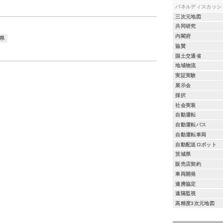
パネルディスカッシ
三次元地図
共同研究
内閣府
県
協賛
国土交通省
地域物流
実証実験
展示会
採択
社会実装
自動運転
自動運転バス
自動運転車両
自動配送ロボット
茨城県
販売店契約
車両開発
連携協定
遠隔監視
高精度3次元地図