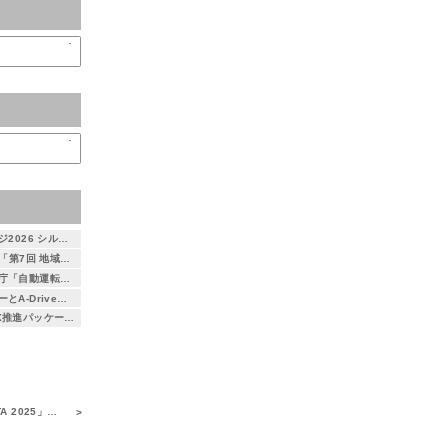
自動運転AIチャレンジ2026 シルバースポンサーとして協賛します
7月23日・24日開催「第7回 地域×Tech 東北」に出展します ～自治体DXを支える3次元空間情報プラットフォーム「DEXIO™」をご紹介～
つくば市がデジタル庁「自動運転社会実装先行的事業化地域事業」に選定 ― アイサンテクノロジー株式会社とA-Drive株式会社が本取り組みに参画 ―
アイサンテクノロジーとA-Drive、都営バス初となる大型バス自動運転運行を支援 ～小池百合子東京都知事が試乗、自動運転社会の実現に向けた取り組み～
総務省「地域社会DX推進パッケージ事業」に採択 京都府精華町における自動運転レベル4の取り組みに参画 ― 通信とAIを活用した遠隔監視による安全性・経済性の検証を実施 ―
025」に登壇