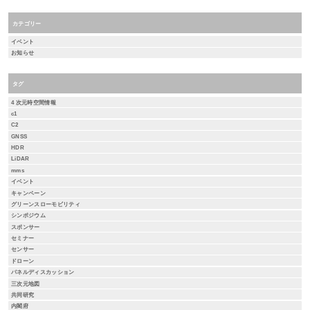
カテゴリー
イベント
お知らせ
タグ
4 次元時空間情報
c1
C2
GNSS
HDR
LiDAR
mms
イベント
キャンペーン
グリーンスローモビリティ
シンポジウム
スポンサー
セミナー
センサー
ドローン
パネルディスカッション
三次元地図
共同研究
内閣府