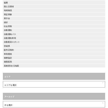
協賛
国土交通省
地域物流
実証実験
展示会
採択
社会実装
自動運転
自動運転バス
自動運転車両
自動配送ロボット
茨城県
販売店契約
車両開発
連携協定
遠隔監視
高精度3次元地図
エリア
アーカイブ