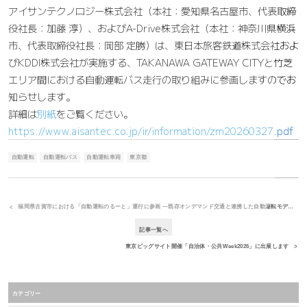
アイサンテクノロジー株式会社（本社：愛知県名古屋市、代表取締
役社長：加藤 淳）、およびA-Drive株式会社（本社：神奈川県横浜
市、代表取締役社長：岡部 定勝）は、東日本旅客鉄道株式会社およ
びKDDI株式会社が実施する、TAKANAWA GATEWAY CITYと竹芝
エリア間における自動運転バス走行の取り組みに参画しますのでお
知らせします。
詳細は
別紙
をご覧ください。
https://www.aisantec.co.jp/ir/information/zm20260327.pdf
自動運転
自動運転バス
自動運転車両
東京都
福岡県古賀市における「自動運転のるーと」運行に参画 ―既存オンデマンド交通と連携した自動運転モデル、全国初の取り組み―
記事一覧へ
東京ビッグサイト開催「自治体・公共Week2026」に出展します
カテゴリー