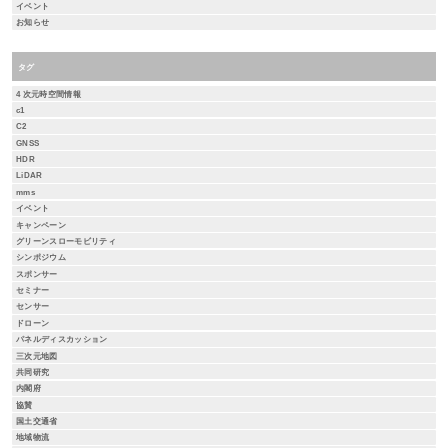
イベント
お知らせ
タグ
4 次元時空間情報
c1
C2
GNSS
HDR
LiDAR
mms
イベント
キャンペーン
グリーンスローモビリティ
シンポジウム
スポンサー
セミナー
センサー
ドローン
パネルディスカッション
三次元地図
共同研究
内閣府
協賛
国土交通省
地域物流