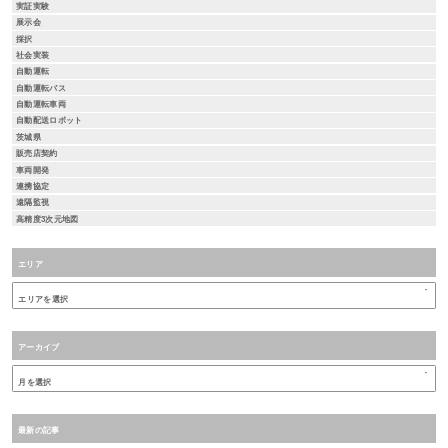
実証実験
展示会
採択
社会実装
自動運転
自動運転バス
自動運転車両
自動配送ロボット
茨城県
販売店契約
車両開発
連携協定
遠隔監視
高精度3次元地図
エリア
アーカイブ
最新の記事