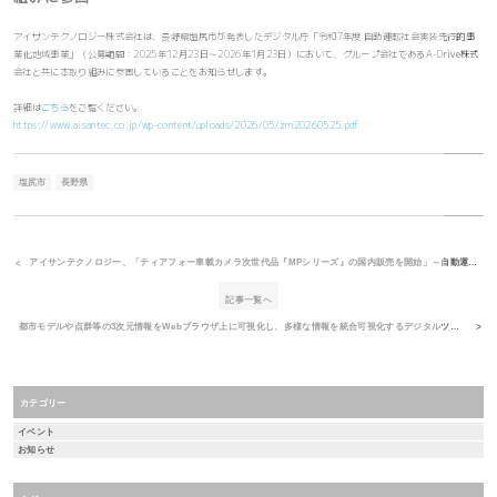
アイサンテクノロジー株式会社は、長野県塩尻市が発表したデジタル庁「令和7年度 自動運転社会実装先行的事
業化地域事業」（公募期間：2025年12月23日～2026年1月23日）において、グループ会社であるA-Drive株式
会社と共に本取り組みに参画していることをお知らせします。
詳細は
こちら
をご覧ください。
https://www.aisantec.co.jp/wp-content/uploads/2026/05/zm20260525.pdf
塩尻市
長野県
アイサンテクノロジー、「ティアフォー車載カメラ次世代品『MPシリーズ』の国内販売を開始」～自動運転レベル4に最適化した量産向け車載カメラ～
記事一覧へ
都市モデルや点群等の3次元情報をWebブラウザ上に可視化し、多様な情報を統合可視化するデジタルツイン基盤「DEXIO(デクシオ)」発売決定のお知らせ
カテゴリー
イベント
お知らせ