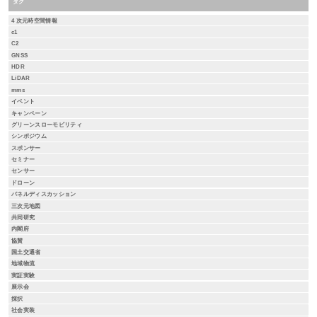
タグ
4 次元時空間情報
c1
C2
GNSS
HDR
LiDAR
mms
イベント
キャンペーン
グリーンスローモビリティ
シンポジウム
スポンサー
セミナー
センサー
ドローン
パネルディスカッション
三次元地図
共同研究
内閣府
協賛
国土交通省
地域物流
実証実験
展示会
採択
社会実装