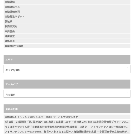
自動運転
自動運転バス
自動運転車両
自動配送ロボット
茨城県
販売店契約
車両開発
連携協定
遠隔監視
高精度3次元地図
エリア
アーカイブ
最新の記事
自動運転AIチャレンジ2026 シルバースポンサーとして協賛します
7月23日・24日開催「第7回 地域×Tech 東北」に出展します ～自治体DXを支える3次元空間情報プラットフォーム「DEXIO™」をご紹介～
つくば市がデジタル庁「自動運転社会実装先行的事業化地域事業」に選定 ― アイサンテクノロジー株式会社とA-Drive株式会社が本取り組みに参画 ―
アイサンテクノロジーとA-Drive、都営バス初となる大型バス自動運転運行を支援 ～小池百合子東京都知事が試乗、自動運転社会の実現に向けた取り組み～