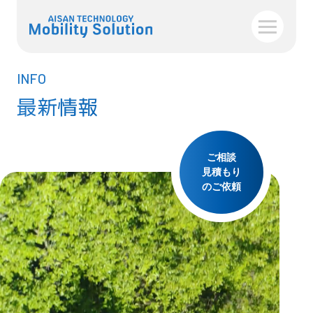
INFO
最新情報
ご相談
見積もり
のご依頼