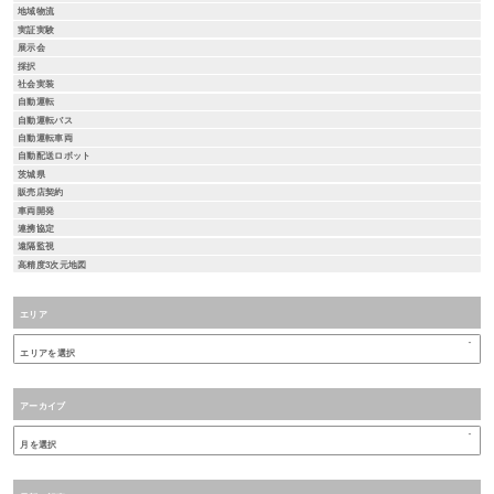
地域物流
実証実験
展示会
採択
社会実装
自動運転
自動運転バス
自動運転車両
自動配送ロボット
茨城県
販売店契約
車両開発
連携協定
遠隔監視
高精度3次元地図
エリア
アーカイブ