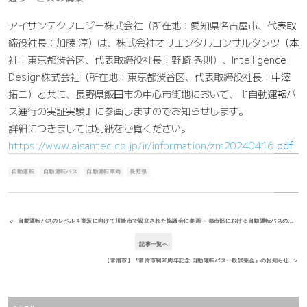
アイサンテクノロジー株式会社（所在地：愛知県名古屋市、代表取
締役社長：加藤 淳）は、株式会社オリエンタルコンサルタンツ（本
社：東京都渋谷区、代表取締役社長：野崎 秀則）、Intelligence
Design株式会社（所在地：東京都渋谷区、代表取締役社長：中澤
拓二）と共に、長野県飯田市の中心市街地において、『自動運転バ
ス運行の実証実験』に参画しますのでお知らせします。
詳細につきましては別紙をご覧ください。
https://www.aisantec.co.jp/ir/information/zm20240416.pdf
自動運転
自動運転バス
自動運転車両
長野県
自動運転バスのレベル４実装に向けて川崎市で設立された協議会に参画 ～都市部における自動運転バスの実装を目指して～
記事一覧へ
【常滑市】『常滑市制70周年記念 自動運転バス一般試乗会』のお知らせ