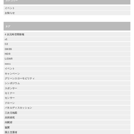
カテゴリー
イベント
お知らせ
タグ
4 次元時空間情報
c1
C2
GNSS
HDR
LiDAR
mms
イベント
キャンペーン
グリーンスローモビリティ
シンポジウム
スポンサー
セミナー
センサー
ドローン
パネルディスカッション
三次元地図
共同研究
内閣府
協賛
国土交通省