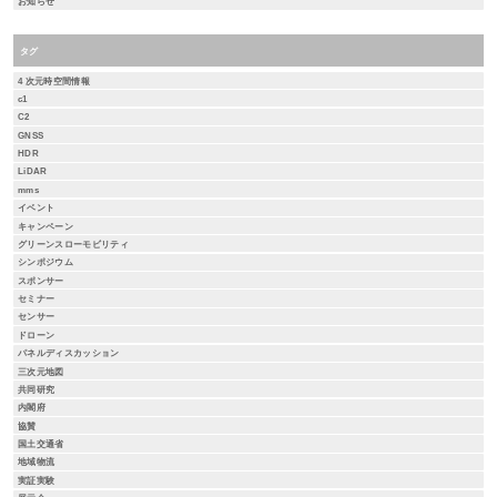
お知らせ
タグ
4 次元時空間情報
c1
C2
GNSS
HDR
LiDAR
mms
イベント
キャンペーン
グリーンスローモビリティ
シンポジウム
スポンサー
セミナー
センサー
ドローン
パネルディスカッション
三次元地図
共同研究
内閣府
協賛
国土交通省
地域物流
実証実験