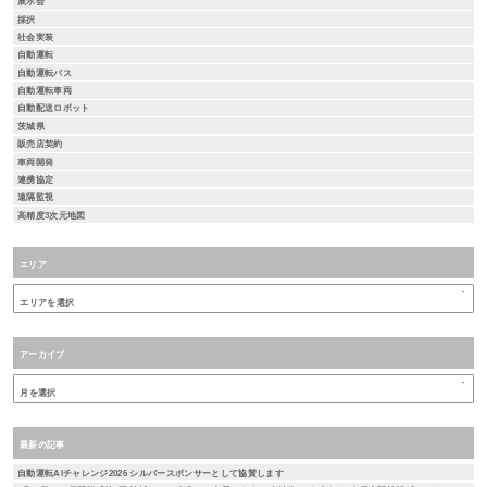
展示会
採択
社会実装
自動運転
自動運転バス
自動運転車両
自動配送ロボット
茨城県
販売店契約
車両開発
連携協定
遠隔監視
高精度3次元地図
エリア
アーカイブ
最新の記事
自動運転AIチャレンジ2026 シルバースポンサーとして協賛します