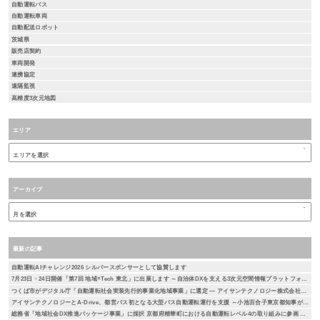
自動運転バス
自動運転車両
自動配送ロボット
茨城県
販売店契約
車両開発
連携協定
遠隔監視
高精度3次元地図
エリア
アーカイブ
最新の記事
自動運転AIチャレンジ2026 シルバースポンサーとして協賛します
7月23日・24日開催「第7回 地域×Tech 東北」に出展します ～自治体DXを支える3次元空間情報プラットフォーム「DEXIO™」をご紹介～
つくば市がデジタル庁「自動運転社会実装先行的事業化地域事業」に選定 ― アイサンテクノロジー株式会社とA-Drive株式会社が本取り組みに参画 ―
アイサンテクノロジーとA-Drive、都営バス初となる大型バス自動運転運行を支援 ～小池百合子東京都知事が試乗、自動運転社会の実現に向けた取り組み～
総務省「地域社会DX推進パッケージ事業」に採択 京都府精華町における自動運転レベル4の取り組みに参画 ― 通信とAIを活用した遠隔監視による安全性・経済性の検証を実施 ―