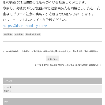
ルの構築や地域連携の仕組みづくりを推進していきます。
今後も、高精度3次元地図技術と社会実装力を両輪とし、安心・安
全なモビリティ社会の実現に引き続き取り組んでまいります。
ひリニューアルしたサイトをご覧ください。
https://aisan-mobility.com/
実証実験
社会実装
高精度3次元地図
東京都瑞穂町にて自動運転バス運行開始に参画～公共交通の未来を支える、高精度地図と運行支援技術～
記事一覧へ
【イベント案内】第11回 CAMIPシンポジウム（3月24日開催）のお知らせ
カテゴリー
イベント
お知らせ
タグ