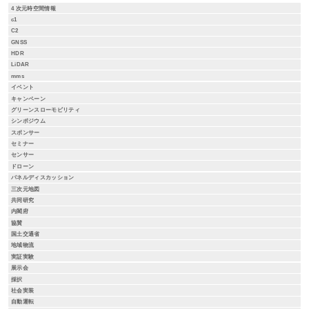
4 次元時空間情報
c1
C2
GNSS
HDR
LiDAR
mms
イベント
キャンペーン
グリーンスローモビリティ
シンポジウム
スポンサー
セミナー
センサー
ドローン
パネルディスカッション
三次元地図
共同研究
内閣府
協賛
国土交通省
地域物流
実証実験
展示会
採択
社会実装
自動運転