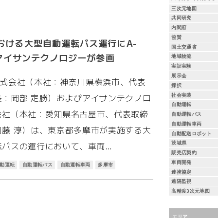
三次元地図
共同研究
内閣府
協賛
おける大型自動運転バス運行にA-
国土交通省
eとアイサンテクノロジーが参画
地域物流
実証実験
展示会
ve株式会社（本社：神奈川県横浜市、代表
採択
長：岡部 定勝）およびアイサンテクノロ
社会実装
自動運転
会社（本社：愛知県名古屋市、代表取締
自動運転バス
自動運転車両
加藤 淳）は、東京都多摩市が実施する大
自動配送ロボット
転バスの運行において、車両…
茨城県
販売店契約
車両開発
動運転
自動運転バス
自動運転車両
多摩市
連携協定
遠隔監視
高精度3次元地図
エリア