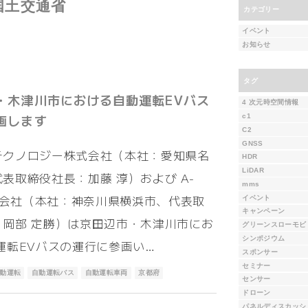
 国土交通省
カテゴリー
イベント
お知らせ
タグ
・木津川市における自動運転EVバス
4 次元時空間情報
画します
c1
C2
GNSS
テクノロジー株式会社（本社：愛知県名
HDR
LiDAR
表取締役社長：加藤 淳）および A-
mms
株式会社（本社：神奈川県横浜市、代表取
イベント
キャンペーン
：岡部 定勝）は京田辺市・木津川市にお
グリーンスローモビ
シンポジウム
運転EVバスの運行に参画い…
スポンサー
セミナー
動運転
自動運転バス
自動運転車両
京都府
センサー
ドローン
パネルディスカッシ