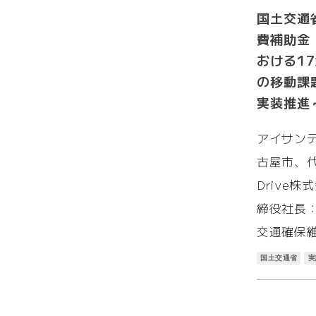
国土交通
費補助金
おける1
の移動課
実装推進
アイサン
古屋市、代
Drive
締役社長
交通確保
国土交通省
実