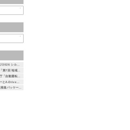
自動運転AIチャレンジ2026 シルバースポンサーとして協賛します
7月23日・24日開催「第7回 地域×Tech 東北」に出展します ～自治体DXを支える3次元空間情報プラットフォーム「DEXIO™」をご紹介～
つくば市がデジタル庁「自動運転社会実装先行的事業化地域事業」に選定 ― アイサンテクノロジー株式会社とA-Drive株式会社が本取り組みに参画 ―
アイサンテクノロジーとA-Drive、都営バス初となる大型バス自動運転運行を支援 ～小池百合子東京都知事が試乗、自動運転社会の実現に向けた取り組み～
総務省「地域社会DX推進パッケージ事業」に採択 京都府精華町における自動運転レベル4の取り組みに参画 ― 通信とAIを活用した遠隔監視による安全性・経済性の検証を実施 ―