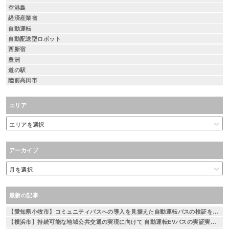
空港島
経済産業省
自動運転
自動配送型ロボット
西新宿
豊洲
道の駅
陸前高田市
エリア
アーカイブ
最新の記事
【愛知県小牧市】コミュニティバスへの導入を見据えた自動運転バスの検証を実施
【横浜市】持続可能な地域公共交通の実現に向けて 自動運転EVバスの実証実験を実施 ～相鉄線二俣川駅から左近山団地間を運行～