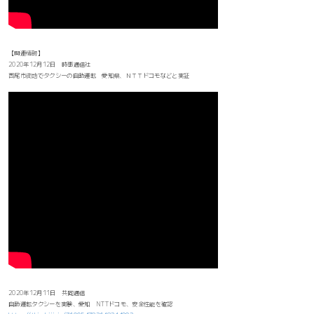
【関連情報】
2020年12月12日 時事通信社
西尾市街地でタクシーの自動運転 愛知県、ＮＴＴドコモなどと実証
2020年12月11日 共同通信
自動運転タクシーを実験、愛知 NTTドコモ、安全性能を確認