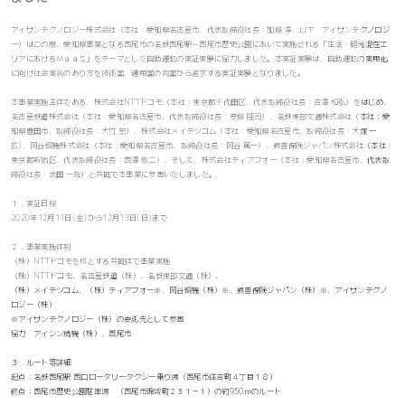
アイサンテクノロジー株式会社（本社：愛知県名古屋市、代表取締役社長：加藤 淳、以下 アイサンテクノロジ
ー）はこの度、愛知県事業となる西尾市の名鉄西尾駅～西尾市歴史公園において実施される「生活・観光混在エ
リアにおけるＭａａＳ」をテーマとした自動運転の実証実験に協力しました。本実証実験は、自動運転の実用化
に向け社会実装のあり方を技術面、運用面の両面から追求する実証実験となりました。
本事業実施主体である、株式会社NTTドコモ（本社：東京都千代田区、代表取締役社長：吉澤 和弘）をはじめ、
名古屋鉄道株式会社（本社：愛知県名古屋市、代表取締役社長：安藤 隆司）、名鉄東部交通株式会社（本社：愛
知県豊田市、取締役社長：大竹 宏）、株式会社メイテツコム（本社：愛知県名古屋市、取締役社長：犬塚 一
広)、岡谷鋼機株式会社（本社：愛知県名古屋市、取締役社長：岡谷 篤一）、損害保険ジャパン株式会社（本社：
東京都新宿区、代表取締役社長：西澤 敬二）、そして、株式会社ティアフォー（本社：愛知県名古屋市、代表取
締役社長：武田 一哉）と共同で本事業に参画いたしました。
１．実証日程
2020年12月11日(金)から12月13日(日)まで
２．事業実施体制
（株）NTTドコモを核とする共同体で事業実施
（株）NTTドコモ、名古屋鉄道（株）、名鉄東部交通（株）、
（株）メイテツコム、（株）ティアフォー※、岡谷鋼機（株）※、損害保険ジャパン（株）※、アイサンテクノ
ロジー（株）
※アイサンテクノロジー（株）の委託先として参画
協力 アイシン精機（株）、西尾市
３．ルート等詳細
起点：名鉄西尾駅 西口ロータリータクシー乗り場（西尾市住吉町４丁目１８）
終点：西尾市歴史公園駐車場 （西尾市錦城町２３１－１）の約950ｍのルート