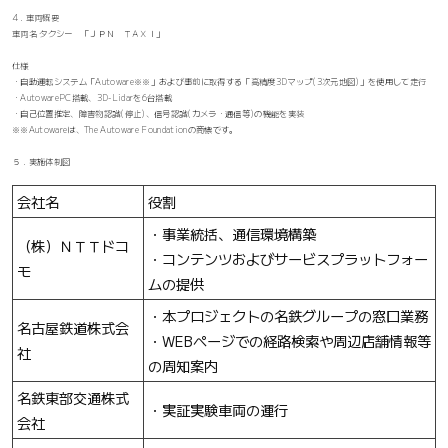
4．車両概要
車両名 タクシー 「ＪＰＮ ＴＡＸＩ」
仕様
・自動運転システム「Autoware※※」および事前に取得する「高精度3Dマップ(3次元地図)」を使用して走行
・AutowarePC搭載、3D-Lidarを6台搭載
・自己位置推定、障害物認識(停止)、信号認識(カメラ・通信等)の機能を実装
※※Autowareは、The Autoware Foundationの商標です。
５．実施体制図
会社名
役割
・事業統括、通信環境構築
（株）ＮＴＴドコ
・コンテンツおよびサービスプラットフォー
モ
ムの提供
・本プロジェクトの名鉄グループの窓口業務
名古屋鉄道株式会
・WEBページでの経路検索や周辺店舗情報等
社
の周知案内
名鉄東部交通株式
・実証実験車両の運行
会社