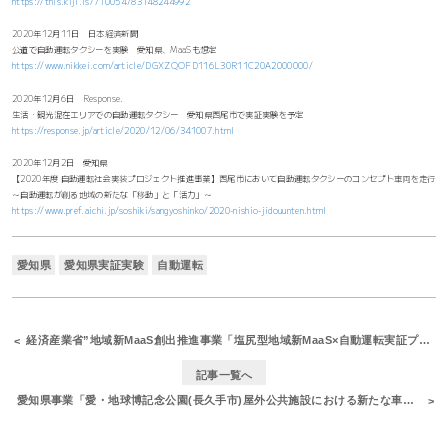
https://this.kiji.is/710054783148244992
2020年12月11日 日本経済新聞
公道で自動運転タクシーを実験 愛知県、MaaSも想定
https://www.nikkei.com/article/DGXZQOFD116L30R11C20A2000000/
2020年12月6日 Response.
生活・観光混在エリアでの自動運転タクシー 愛知県西尾市で実証実験を予定
https://response.jp/article/2020/12/06/341007.html
2020年12月2日 愛知県
【2020年度 自動運転社会実装プロジェクト推進事業】西尾市において自動運転タクシーのコンセプト車両を走行
～自動運転が創る地域の新たな「移動」と「活力」～
https://www.pref.aichi.jp/soshiki/sangyoshinko/2020-nishio-jidouunten.html
愛知県
愛知県実証実験
自動運転
経済産業省”地域新MaaS創出推進事業「塩尻型地域新MaaS×自動運転実証プロジェクト」におけるタクシー型乗用車を用いた「自動運転」公道モデル実証を実施しました
記事一覧へ
愛知県事業「愛・地球博記念公園(長久手市)屋外公共施設における新たな車室空間体験を伴う移動自動運転実証実験」実施に参加協力しました