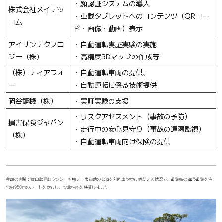
・顔認証システムの導入
株式会社メイテツ
・車載タブレットへのコンテンツ（QRコー
コム
ド・画像・動画）表示
アイサンテクノロ
・自動運転実証実験の実施
ジー（株）
・高精度3Dマップの作成等
（株）ティアフォ
・自動運転車両の提供、
ー
・自動運転に係る技術提供
岡谷鋼機（株）
・実証実験の支援
・リスクアセスメント（事故の予防）
損害保険ジャパン
・走行中の安心見守り（事故の遠隔監視）
（株）
・自動運転車両向け保険の提供
今回の実験では自動運転タクシーを用い、市街地の公道を対向車や歩行者がいる状況で、道路幅の違う道路を含
む約950mのルートを走行し、安全性能を検証しました。