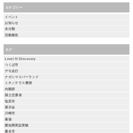
カテゴリー
イベント
お知らせ
未分類
活動報告
タグ
Level IV Discovery
つくば市
デモ走行
ナガシマスパーランド
ミチノテラス豊洲
内閣府
国土交通省
塩尻市
展示会
川崎市
幕張
愛知県実証実験
桑名市