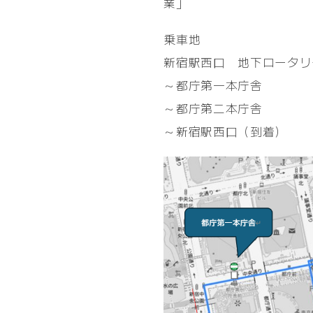
業」
乗車地
新宿駅西口 地下ロータリ
～都庁第一本庁舎
～都庁第二本庁舎
～新宿駅西口（到着）