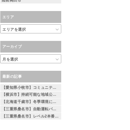
陸前高田市
エリア
アーカイブ
最新の記事
【愛知県小牧市】コミュニティバスへの導入を見据えた自動運転バスの検証を実施
【横浜市】持続可能な地域公共交通の実現に向けて 自動運転EVバスの実証実験を実施 ～相鉄線二俣川駅から左近山団地間を運行～
【北海道千歳市】冬季環境における自動運転バス運行の取り組みについて
【三重県桑名市】自動運転バスの 社会実装を見据えた安全性検証の取り組みについて
【三重県桑名市】レベル2本番走行の実施について — レベル4社会実装を見据えた段階的な取り組み —