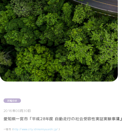
お知らせ
2016年08月30日
愛知県一宮市「平成28年度 自動走行の社会受容性実証実験事業」
一宮市（
http://www.city.ichinomiya.aichi.jp/
）