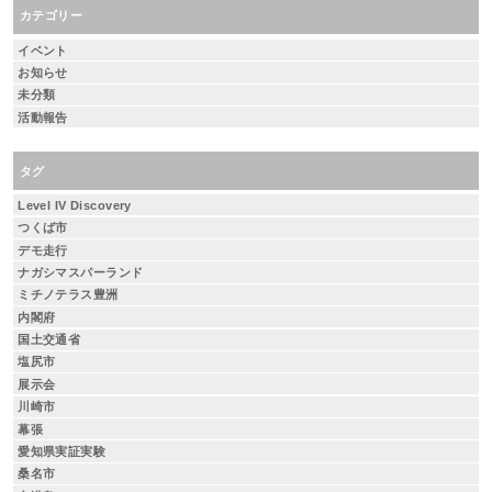
カテゴリー
イベント
お知らせ
未分類
活動報告
タグ
Level IV Discovery
つくば市
デモ走行
ナガシマスパーランド
ミチノテラス豊洲
内閣府
国土交通省
塩尻市
展示会
川崎市
幕張
愛知県実証実験
桑名市