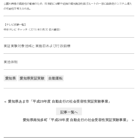
公園利用者の周遊性の確保のため、将来的には駅や近隣の観光施設を結ぶルートの一部に自動走行システム導入
の可能性が考えられる。
【テレビ放映一覧】
中京テレビ キャッチ（2016 年8 月30 日火曜日）
実証実験対象地域と実施日および行政目標
実地体制
愛知県
愛知県実証実験
自動運転
愛知県あま市「平成28年度 自動走行の社会受容性実証実験事業」
記事一覧へ
愛知県南知多町「平成28年度 自動走行の社会受容性実証実験事業」