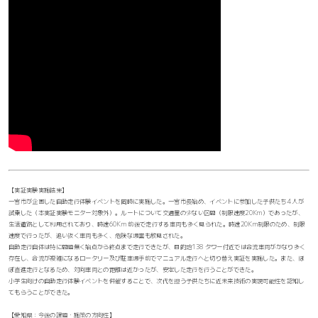
【実証実験実施結果】
一宮市が企画した自動走行体験イベントを同時に実施した。一宮市長始め、イベントに参加した子供たち4 人が
試乗した（本実証実験モニター対象外）。ルートについて交通量の少ない区間（制限速度20Km）であったが、
生活道路として利用されており、時速60Km 前後で走行する車両も多く見られた。時速20Km制限のため、制限
速度で行ったが、追い抜く車両も多く、危険な場面も散見された。
自動走行自体は特に問題無く始点から終点まで走行できたが、目的地138 タワー付近では合流車両がかなり多く
存在し、合流が複雑になるロータリー及び駐車場手前でマニュアル走行へと切り替え実証を実施した。また、ほ
ぼ直進走行となるため、対向車両との距離は近かったが、安定した走行を行うことができた。
小学生向けの自動走行体験イベントを併催することで、次代を担う子供たちに近未来技術の実現可能性を認知し
てもらうことができた。
【愛知県：今後の課題・施策の方向性】