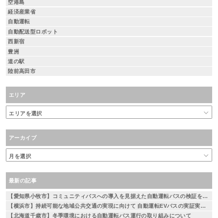
空港島
経済産業省
自動運転
自動配送型ロボット
西新宿
豊洲
道の駅
陸前高田市
エリア
アーカイブ
最新の記事
【愛知県小牧市】コミュニティバスへの導入を見据えた自動運転バスの検証を実施
【横浜市】持続可能な地域公共交通の実現に向けて 自動運転EVバスの実証実験を実施 ～相鉄線二俣川駅から左近山団地間を運行～
【北海道千歳市】冬季環境における自動運転バス運行の取り組みについて