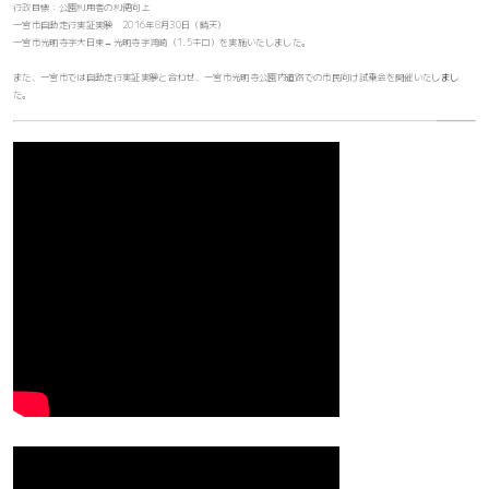
行政目標：公園利用者の利便向上
一宮市自動走行実証実験 2016年8月30日（晴天）
一宮市光明寺字大日東→光明寺字浦崎（1.5キロ）を実施いたしました。
また、一宮市では自動走行実証実験と合わせ、一宮市光明寺公園内道路での市民向け試乗会を開催いたしまし
た。