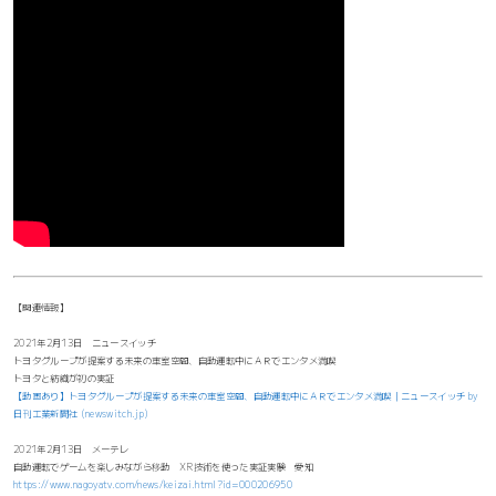
【関連情報】
2021年2月13日 ニュースイッチ
トヨタグループが提案する未来の車室空間、自動運転中にＡＲでエンタメ満喫
トヨタと紡織が初の実証
【動画あり】トヨタグループが提案する未来の車室空間、自動運転中にＡＲでエンタメ満喫｜ニュースイッチ by
日刊工業新聞社 (newswitch.jp)
2021年2月13日 メーテレ
自動運転でゲームを楽しみながら移動 XR技術を使った実証実験 愛知
https://www.nagoyatv.com/news/keizai.html?id=000206950