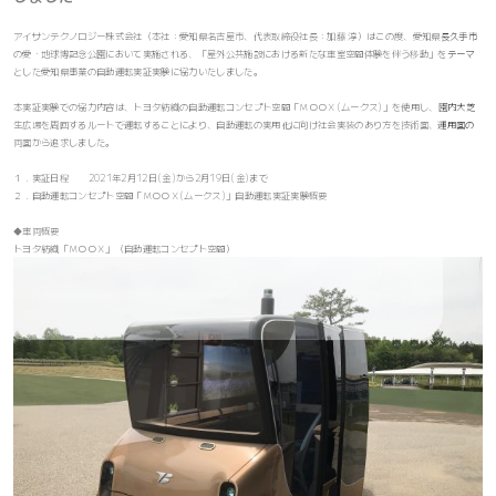
アイサンテクノロジー株式会社（本社：愛知県名古屋市、代表取締役社長：加藤 淳）はこの度、愛知県長久手市
の愛・地球博記念公園において実施される、「屋外公共施設における新たな車室空間体験を伴う移動」をテーマ
とした愛知県事業の自動運転実証実験に協力いたしました。
本実証実験での協力内容は、トヨタ紡織の自動運転コンセプト空間「ＭＯＯＸ(ムークス)」を使用し、園内大芝
生広場を周回するルートで運転することにより、自動運転の実用化に向け社会実装のあり方を技術面、運用面の
両面から追求しました。
１．実証日程 2021年2月12日(金)から2月19日(金)まで
２．自動運転コンセプト空間「ＭＯＯＸ(ムークス)」自動運転実証実験概要
◆車両概要
トヨタ紡織「ＭＯＯＸ」（自動運転コンセプト空間）