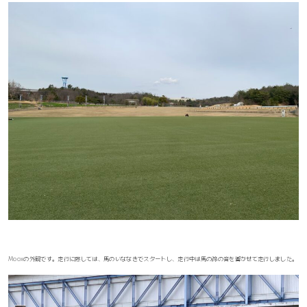
Mooxの外観です。走行に際しては、馬のいななきでスタートし、走行中は馬の蹄の音を響かせて走行しました。