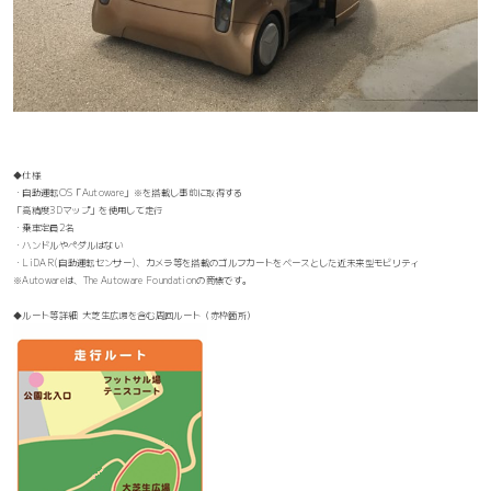
◆仕様
・自動運転OS「Autoware」※を搭載し事前に取得する
「高精度3Dマップ」を使用して走行
・乗車定員2名
・ハンドルやペダルはない
・LiDAR(自動運転センサー)、カメラ等を搭載のゴルフカートをベースとした近未来型モビリティ
※Autowareは、The Autoware Foundationの商標です。
◆ルート等詳細 大芝生広場を含む周回ルート（赤枠箇所）