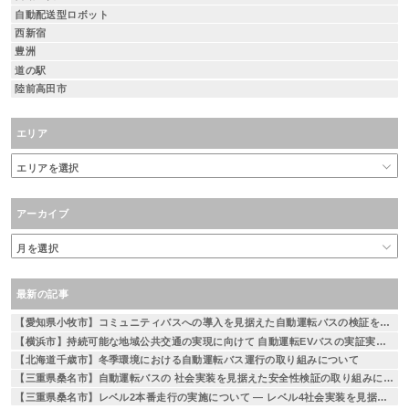
自動配送型ロボット
西新宿
豊洲
道の駅
陸前高田市
エリア
アーカイブ
最新の記事
【愛知県小牧市】コミュニティバスへの導入を見据えた自動運転バスの検証を実施
【横浜市】持続可能な地域公共交通の実現に向けて 自動運転EVバスの実証実験を実施 ～相鉄線二俣川駅から左近山団地間を運行～
【北海道千歳市】冬季環境における自動運転バス運行の取り組みについて
【三重県桑名市】自動運転バスの 社会実装を見据えた安全性検証の取り組みについて
【三重県桑名市】レベル2本番走行の実施について — レベル4社会実装を見据えた段階的な取り組み —