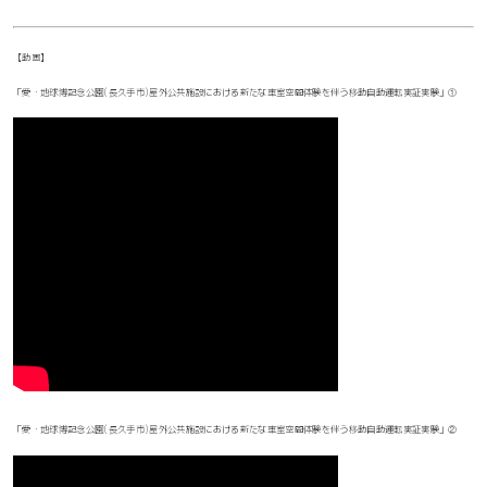
【動画】
「愛・地球博記念公園(長久手市)屋外公共施設における新たな車室空間体験を伴う移動自動運転実証実験」①
「愛・地球博記念公園(長久手市)屋外公共施設における新たな車室空間体験を伴う移動自動運転実証実験」②