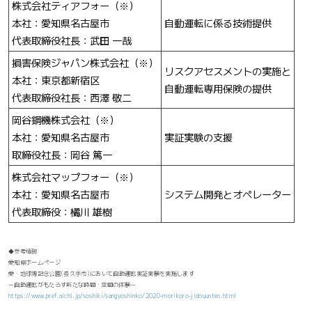
株式会社ティアフォー（※）
本社：愛知県名古屋市
自動運転に係る技術提供
代表取締役社長：武田 一哉
損害保険ジャパン株式会社（※）
リスクアセスメントの実施と
本社：東京都新宿区
自動運転専用保険の提供
代表取締役社長：西澤 敬二
岡谷鋼機株式会社（※​）
本社：愛知県名古屋市
実証実験の支援
取締役社長：岡谷 篤一
株式会社マップフォー（※）
本社：愛知県名古屋市
システム開発とオペレーター
代表取締役：橘川 雄樹
◆参考情報
愛知県ホームページ
愛・地球博記念公園(長久手市)において自動運転実証実験を実施します
～自動運転がもたらす新たな時間・空間の体験～
https://www.pref.aichi.jp/soshiki/sangyoshinko/2020-morikoro-jidouunten.html