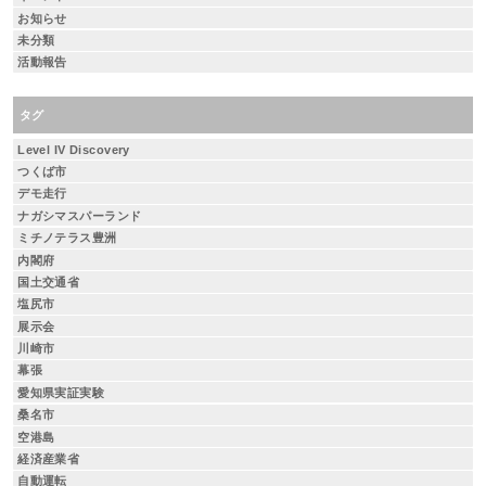
お知らせ
未分類
活動報告
タグ
Level IV Discovery
つくば市
デモ走行
ナガシマスパーランド
ミチノテラス豊洲
内閣府
国土交通省
塩尻市
展示会
川崎市
幕張
愛知県実証実験
桑名市
空港島
経済産業省
自動運転