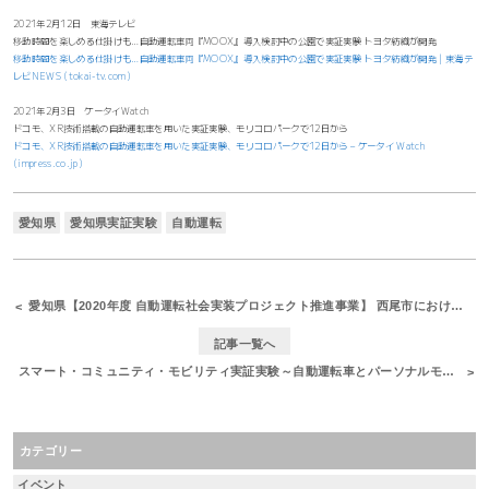
2021年2月12日 東海テレビ
移動時間を楽しめる仕掛けも…自動運転車両『MOOX』導入検討中の公園で実証実験 トヨタ紡織が開発
移動時間を楽しめる仕掛けも…自動運転車両『MOOX』導入検討中の公園で実証実験 トヨタ紡織が開発 | 東海テ
レビNEWS (tokai-tv.com)
2021年2月3日 ケータイWatch
ドコモ、XR技術搭載の自動運転車を用いた実証実験、モリコロパークで12日から
ドコモ、XR技術搭載の自動運転車を用いた実証実験、モリコロパークで12日から – ケータイ Watch
(impress.co.jp)
愛知県
愛知県実証実験
自動運転
愛知県【2020年度 自動運転社会実装プロジェクト推進事業】 西尾市における自動運転タクシーのコンセプト車両運行実施に参加をしました
記事一覧へ
スマート・コミュニティ・モビリティ実証実験～自動運転車とパーソナルモビリティの連携による病院への移動支援～に参加協力いたしました
カテゴリー
イベント