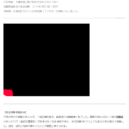
行政目標：交通弱者と町の拠点をなめらかにつなぐ
幸田町自動走行実証実験 2016年6月24日（雨天）
相見駅→永野地区ちびっこ広場区間（2.3キロ）を実施いたしました。
【実証実験実施結果】
大雨の中での実施であったが、一部区間を除き、自動走行は問題無く完了した。風景の変わらない一部の田圃道
においてNDT（自己位置推定）が定まらなくなる場合があり、その区間のみマニュアル走行に切り替えて実施し
た。地物、地形に特徴が無かったことが原因と考えられる。