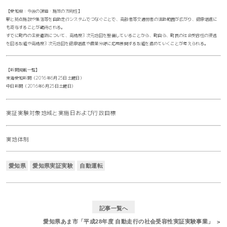
【愛知県：今後の課題・施策の方向性】
駅と拠点施設や集落等を自動走行システムでつなぐことで、高齢者等交通弱者の活動範囲が広がり、健康増進に
も寄与することが期待される。
すでに町内の主要道路について、高精度3 次元地図を整備していることから、町自ら、町民の社会受容性の浸透
を図る取組や高精度3 次元地図を健康増進や農業分野に応用展開する取組を進めていくことが考えられる。
【新聞掲載一覧】
東海愛知新聞（2016年6月25日土曜日）
中日新聞（2016年6月25日土曜日）
実証実験対象地域と実施日および行政目標
実地体制
愛知県
愛知県実証実験
自動運転
記事一覧へ
愛知県あま市「平成28年度 自動走行の社会受容性実証実験事業」