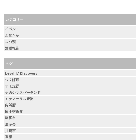
カテゴリー
イベント
お知らせ
未分類
活動報告
タグ
Level IV Discovery
つくば市
デモ走行
ナガシマスパーランド
ミチノテラス豊洲
内閣府
国土交通省
塩尻市
展示会
川崎市
幕張