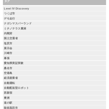
タグ
Level IV Discovery
つくば市
デモ走行
ナガシマスパーランド
ミチノテラス豊洲
内閣府
国土交通省
塩尻市
展示会
川崎市
幕張
愛知県実証実験
桑名市
空港島
経済産業省
自動運転
自動配送型ロボット
西新宿
豊洲
道の駅
陸前高田市