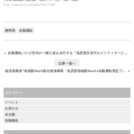
https://www.sut-tv.com/news/indiv/7646/
静岡県
自動運転
自動運転バスが市内の一般公道を走行する「塩尻型次世代モビリティサービス実証プロジェクト」に参加をしました
記事一覧へ
経済産業省”地域新MaaS創出推進事業「塩尻型地域新MaaS×自動運転実証プロジェクト」におけるタクシー型乗用車を用いた「自動運転」公道モデル実証を実施しました
カテゴリー
イベント
お知らせ
未分類
活動報告