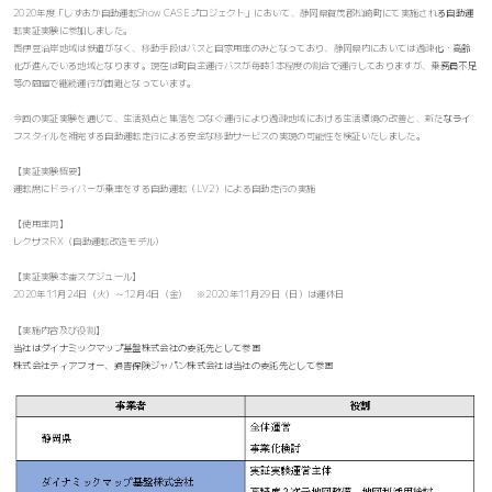
2020年度「しずおか自動運転Show CASEプロジェクト」において、静岡県賀茂郡松崎町にて実施される自動運
転実証実験に参加しました。
西伊豆沿岸地域は鉄道がなく、移動手段はバスと自家用車のみとなっており、静岡県内においては過疎化・高齢
化が進んでいる地域となります。現在は町自主運行バスが毎時1本程度の割合で運行しておりますが、乗務員不足
等の問題で継続運行が困難となっています。
今回の実証実験を通じて、生活拠点と集落をつなぐ運行により過疎地域における生活環境の改善と、新たなライ
フスタイルを補完する自動運転走行による安全な移動サービスの実現の可能性を検証いたしました。
【実証実験概要】
運転席にドライバーが乗車をする自動運転（LV2）による自動走行の実施
【使用車両】
レクサスRX（自動運転改造モデル）
【実証実験本番スケジュール】
2020年11月24日（火）～12月4日（金） ※2020年11月29日（日）は運休日
【実施内容及び役割】
当社はダイナミックマップ基盤株式会社の委託先として参画
株式会社ティアフォー、損害保険ジャパン株式会社は当社の委託先として参画