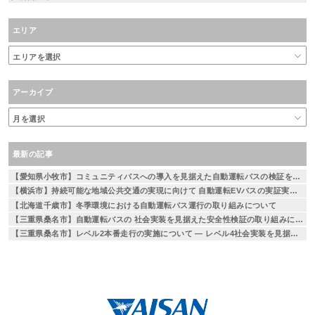
エリア
アーカイブ
最新の記事
【愛知県小牧市】コミュニティバスへの導入を見据えた自動運転バスの検証を実施
【横浜市】持続可能な地域公共交通の実現に向けて 自動運転EVバスの実証実験を実施 ～相鉄線二俣川駅から左近山団地間を運行～
【北海道千歳市】冬季環境における自動運転バス運行の取り組みについて
【三重県桑名市】自動運転バスの 社会実装を見据えた安全性検証の取り組みについて
【三重県桑名市】レベル2本番走行の実施について — レベル4社会実装を見据えた段階的な取り組み —