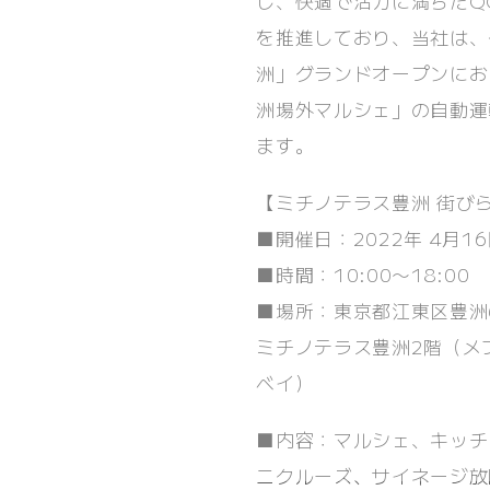
し、快適で活力に満ちたQOL（
を推進しており、当社は、
洲」グランドオープンにお
洲場外マルシェ」の自動運
ます。
【ミチノテラス豊洲 街び
■開催日：2022年 4月16
■時間：10:00〜18:0
■場所：東京都江東区豊洲6
ミチノテラス豊洲2階（メ
ベイ）
■内容：マルシェ、キッチ
ニクルーズ、サイネージ放