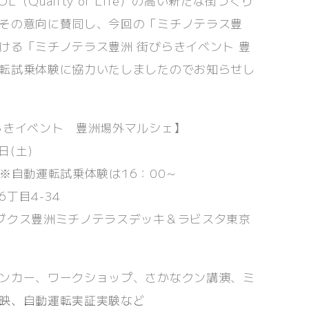
Quality of Life）の高い新たな街づくり
その意向に賛同し、今回の「ミチノテラス豊
ける「ミチノテラス豊洲 街びらきイベント 豊
転試乗体験に協力いたしましたのでお知らせし
らきイベント 豊洲場外マルシェ】
日(土)
0 ※自動運転試乗体験は16：00～
丁目4-34
ブクス豊洲ミチノテラスデッキ＆ラビスタ東京
ンカー、ワークショップ、さかなクン講演、ミ
映、自動運転実証実験など