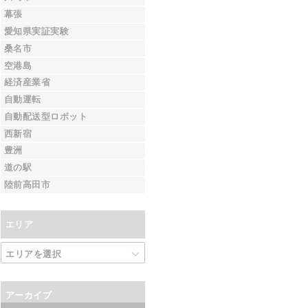
幕張
愛知県実証実験
桑名市
空港島
経済産業省
自動運転
自動配送型ロボット
西新宿
豊洲
道の駅
陸前高田市
エリア
アーカイブ