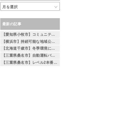
最新の記事
【愛知県小牧市】コミュニティバスへの導入を見据えた自動運転バスの検証を実施
【横浜市】持続可能な地域公共交通の実現に向けて 自動運転EVバスの実証実験を実施 ～相鉄線二俣川駅から左近山団地間を運行～
【北海道千歳市】冬季環境における自動運転バス運行の取り組みについて
【三重県桑名市】自動運転バスの 社会実装を見据えた安全性検証の取り組みについて
【三重県桑名市】レベル2本番走行の実施について — レベル4社会実装を見据えた段階的な取り組み —