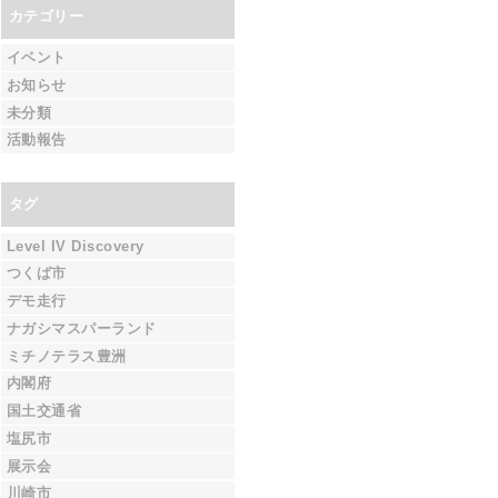
カテゴリー
イベント
お知らせ
未分類
活動報告
タグ
Level IV Discovery
つくば市
デモ走行
ナガシマスパーランド
ミチノテラス豊洲
内閣府
国土交通省
塩尻市
展示会
川崎市