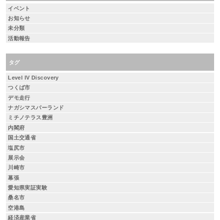
イベント
お知らせ
未分類
活動報告
タグ
Level IV Discovery
つくば市
デモ走行
ナガシマスパーランド
ミチノテラス豊洲
内閣府
国土交通省
塩尻市
展示会
川崎市
幕張
愛知県実証実験
桑名市
空港島
経済産業省