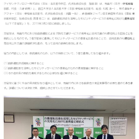
アイサンテクノロジー株式会社（本社：名古屋市中区、代表取締役社長 加藤淳）は、飛島村（本庁：愛知県海
部郡、村長：久野 時男）と、国立大学法人名古屋大学（本部:愛知県名古屋市、総長: 松尾 清一）、株式会社ティ
アフォー（本社：愛知県名古屋市、代表取締役社長：武田 一哉）、損害保険ジャパン日本興亜株式会社（本社:東
京都新宿区、取締役社長:西澤 敬二）は、自動運転技術を活用したモビリティサービスの実用化に向けた連携協定
（以下「本協定」）を、2019年3月24日に締結しました。
本協定は、飛島村内における自動運転による次世代交通サービスの実用化と地域交通の利便性向上を図ることを
目的としたものです。5者が密接に連携してモビリティサービスの事業化を進めることで、地域住民の利便性向上
等地域公共交通の課題解決を進め、もって地域の振興を目指します。
協力の内容としては、目的達成のため、以下の項目について、5者で連携して取り組みます。
(1)自動運転技術開発に関すること
(2)自動運転車を活用したモビリティサービスの事業化のための環境整備に関すること
(3)その他前条の目的を達成するために必要な取組に関すること
本協定に基づく今後の具体的な取り組みとしては、飛島村内における自動走行実証実験等の計画を進めておりま
す。詳細については決定次第、随時公表させていただきます。