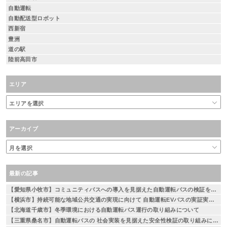
自動運転
自動配送型ロボット
西新宿
豊洲
道の駅
陸前高田市
エリア
アーカイブ
最新の記事
【愛知県小牧市】コミュニティバスへの導入を見据えた自動運転バスの検証を実施
【横浜市】持続可能な地域公共交通の実現に向けて 自動運転EVバスの実証実験を実施 ～相鉄線二俣川駅から左近山団地間を運行～
【北海道千歳市】冬季環境における自動運転バス運行の取り組みについて
【三重県桑名市】自動運転バスの 社会実装を見据えた安全性検証の取り組みについて