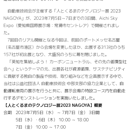
自動車技術会が主催する「人とくるまのテクノロジー展 2023
NAGOYA」が、2023年7月5日～7日までの3日間、Aichi Sky
Expo（愛知県国際展示場：常滑市セントレア）で開催されまし
た。
7回目のリアル開催となる今回は、前回のポートメッセ名古屋
（名古屋市港区）から会場を変更したほか、出展する313社のうち
157社が初出展となり、大盛況のうちに幕を閉じました。
「英知を集結しよう！ カーボンニュートラル、その先の循環型社
会へ」というテーマの元、出展各社が資源循環、サステナビリティ
に貢献する独自の製品や技術、取り組みなどを企画展示する中で、
当社は公益社団法人 自動車技術会 中部支部の協力企業として、自
動運転車両の展示を行うと共に、展示会場の特設コース内を自動走
行するデモンストレーションを実施いたしました。
【人とくるまのテクノロジー展2023 NAGOYA】概要
会期 2023年7月5日（水） ～ 7月7日（金） 3日間
5日（水）・6日（木） 10:00 ～ 18:00
7日（金） 10:00 ～ 17:00