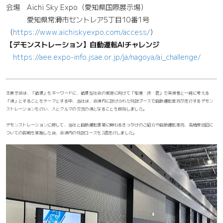
会場 Aichi Sky Expo（愛知県国際展示場）
愛知県常滑市セントレア5丁目10番1号
（
https://www.aichiskyexpo.com/access/
）
【デモンストレーション】自動運転AIチャレンジ
https://aee.expo-info.jsae.or.jp/ja/nagoya/ai_challenge/
本展示会は、「循環」をキーワードに、循環型社会の実現に向けて「知恵・技・匠」で来場者と一緒に考える
「場」とすることをテーマとする中、当社は、会場内に設けられた特設ブースで自動運転車両が走行するデモン
ストレーションを行い、人とクルマの交流の場となることを目指しました。
デモンストレーションに際して、当社と自動運転事業に関わるきっかけのご紹介や自動運転車両、高精度地図に
ついての説明を実施した後、会場内の特設コースを2週走行しました。