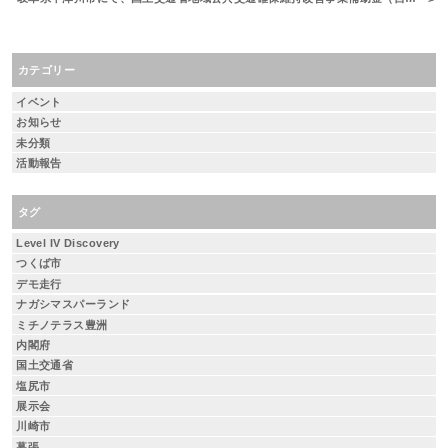
カテゴリー
イベント
お知らせ
未分類
活動報告
タグ
Level IV Discovery
つくば市
デモ走行
ナガシマスパーランド
ミチノテラス豊洲
内閣府
国土交通省
塩尻市
展示会
川崎市
幕張