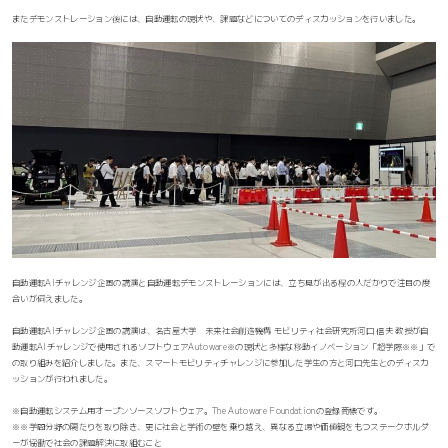
またデモンストレーション後には、自動運転の現状や、課題などについてのディスカッションを行いました。
自動運転AIチャレンジ企画の講演と自動運転デモンストレーションには、立ち見が出る程の人だかりで注目の度
合いが伺えました。
自動運転AIチャレンジ企画の講演は、名古屋大学 未来社会創造機構 モビリティ社会研究所河口 信夫 教授が自
動運転AIチャレンジで使用されるソフトウェアAutoware
※
の現状と多様な移動イノベーション「超学際
※
※
」で
の取り組みを紹介しました。また、スマートモビリティチャレンジに参加した学生の方と河口先生とのディスカ
ッションが行われました。
※自動運転システム用オープンソースソフトウェア。The Autoware Foundationの登録商標です。
※※学問分野の隔たりを取り除き、更に社会と学術の壁を乗り越え、異なる立場や価値観をもつステークホルダ
ーが協働で社会の課題解決に取組むこと