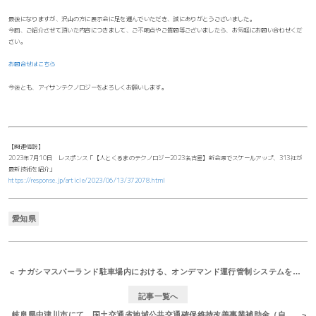
最後になりますが、沢山の方に展示会に足を運んでいただき、誠にありがとうございました。
今回、ご紹介させて頂いた内容につきまして、ご不明点やご質問等ございましたら、お気軽にお問い合わせくだ
さい。
お問合せはこちら
今後とも、アイサンテクノロジーをよろしくお願いします。
【関連情報】
2023年7月10日 レスポンス「【人とくるまのテクノロジー2023名古屋】新会場でスケールアップ、313社が
最新技術を紹介」
https://response.jp/article/2023/06/13/372078.html
愛知県
ナガシマスパーランド駐車場内における、オンデマンド運行管制システムを活用した自動運転サービス実証実験を実施しました
記事一覧へ
岐阜県中津川市にて、国土交通省地域公共交通確保維持改善事業補助金（自動運転実証調査事業）の実証実験を実施しました。