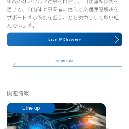
事故のないクルマ社会を目指し、自動運転技術を
通じて、自治体や事業者の抱える交通課題解決を
サポートする役割を担うことを使命として取り組
んでいます。
Level Ⅳ Discovery
他の業界を見る
関連情報
Line up
Li